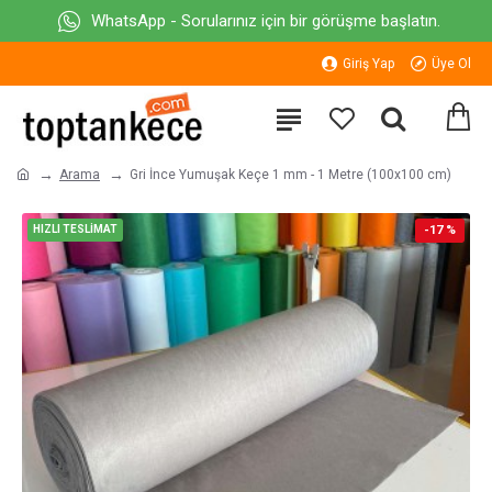
WhatsApp - Sorularınız için bir görüşme başlatın.
Giriş Yap
Üye Ol
Arama
Gri İnce Yumuşak Keçe 1 mm - 1 Metre (100x100 cm)
HIZLI TESLİMAT
-17 %