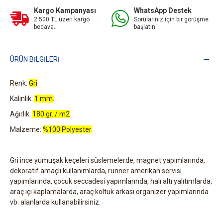
Kargo Kampanyası
WhatsApp Destek
2.500 TL üzeri kargo
Sorularınız için bir görüşme
bedava.
başlatın.
ÜRÜN BILGILERI
Renk:
Gri
Kalınlık:
1 mm.
Ağırlık:
180 gr. / m2
Malzeme:
%100 Polyester
Gri ince yumuşak keçeleri süslemelerde, magnet yapımlarında,
dekoratif amaçlı kullanımlarda, runner amerikan servisi
yapımlarında, çocuk seccadesi yapımlarında, halı altı yalıtımlarda,
araç içi kaplamalarda, araç koltuk arkası organizer yapımlarında
vb. alanlarda kullanabilirsiniz.