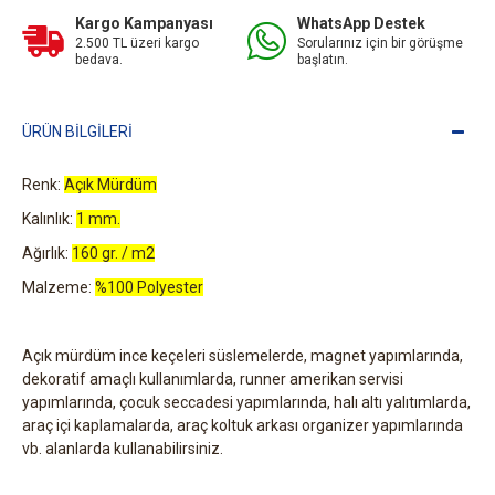
Kargo Kampanyası
WhatsApp Destek
2.500 TL üzeri kargo
Sorularınız için bir görüşme
bedava.
başlatın.
ÜRÜN BILGILERI
Renk:
Açık Mürdüm
Kalınlık:
1 mm.
Ağırlık:
160 gr. / m2
Malzeme:
%100 Polyester
Açık mürdüm ince keçeleri süslemelerde, magnet yapımlarında,
dekoratif amaçlı kullanımlarda, runner amerikan servisi
yapımlarında, çocuk seccadesi yapımlarında, halı altı yalıtımlarda,
araç içi kaplamalarda, araç koltuk arkası organizer yapımlarında
vb. alanlarda kullanabilirsiniz.