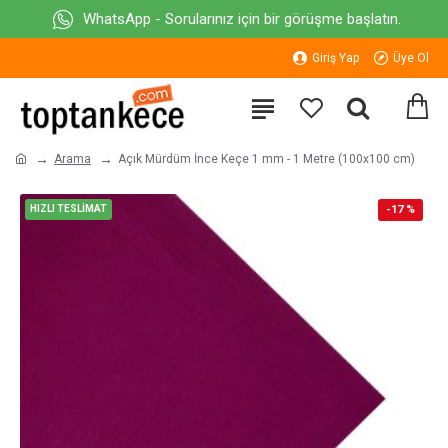
WhatsApp - Sorularınız için bir görüşme başlatın.
Giriş Yap
Üye Ol
Arama
Açık Mürdüm İnce Keçe 1 mm - 1 Metre (100x100 cm)
HIZLI TESLİMAT
-17 %