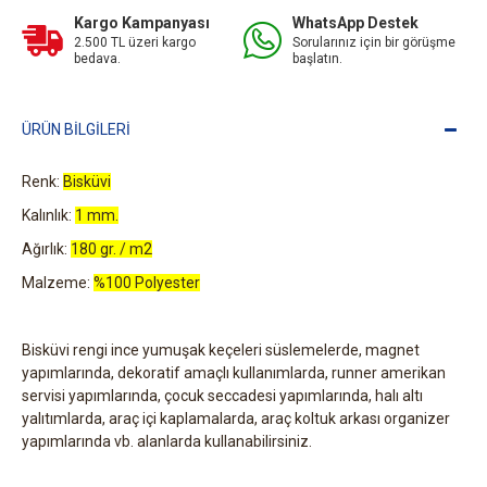
Kargo Kampanyası
WhatsApp Destek
2.500 TL üzeri kargo
Sorularınız için bir görüşme
bedava.
başlatın.
ÜRÜN BILGILERI
Renk:
Bisküvi
Kalınlık:
1 mm.
Ağırlık:
180 gr. / m2
Malzeme:
%100 Polyester
Bisküvi rengi ince yumuşak keçeleri süslemelerde, magnet
yapımlarında, dekoratif amaçlı kullanımlarda, runner amerikan
servisi yapımlarında, çocuk seccadesi yapımlarında, halı altı
yalıtımlarda, araç içi kaplamalarda, araç koltuk arkası organizer
yapımlarında vb. alanlarda kullanabilirsiniz.