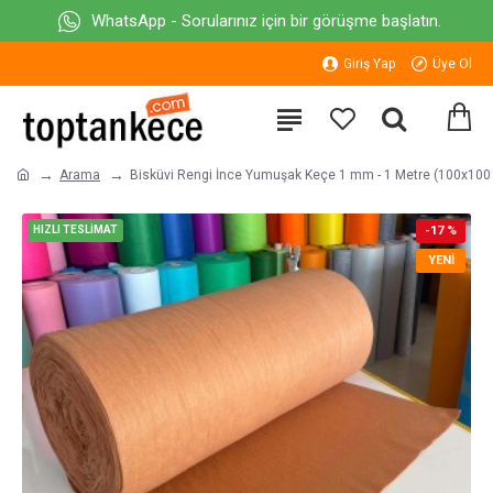
WhatsApp - Sorularınız için bir görüşme başlatın.
Giriş Yap
Üye Ol
Arama
Bisküvi Rengi İnce Yumuşak Keçe 1 mm - 1 Metre (100x100
HIZLI TESLİMAT
-17 %
YENI