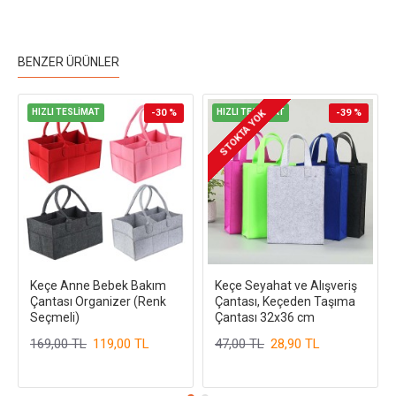
BENZER ÜRÜNLER
HIZLI TESLİMAT
-30 %
HIZLI TESLİMAT
-39 %
STOKTA YOK
Keçe Anne Bebek Bakım
Keçe Seyahat ve Alışveriş
Çantası Organizer (Renk
Çantası, Keçeden Taşıma
Seçmeli)
Çantası 32x36 cm
169,00 TL
119,00 TL
47,00 TL
28,90 TL