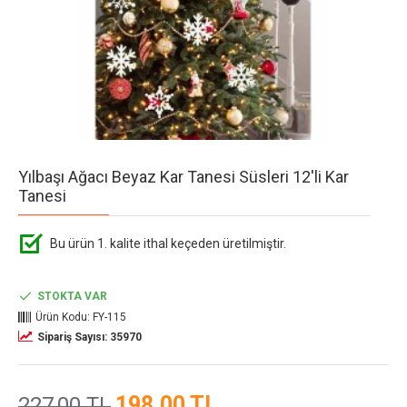
Yılbaşı Ağacı Beyaz Kar Tanesi Süsleri 12'li Kar
Tanesi
Bu ürün 1. kalite ithal keçeden üretilmiştir.
STOKTA VAR
Ürün Kodu:
FY-115
Sipariş Sayısı: 35970
198,00 TL
227,00 TL