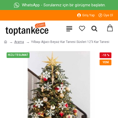
WhatsApp - Sorularınız için bir görüşme başlatın.
Giriş Yap
Üye Ol
Arama
Yılbaşı Ağacı Beyaz Kar Tanesi Süsleri 12'li Kar Tanesi
HIZLI TESLİMAT
-13 %
YENI