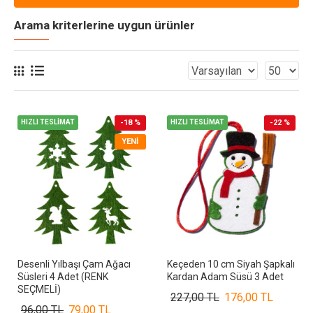
Arama kriterlerine uygun ürünler
HIZLI TESLİMAT
-18 %
HIZLI TESLİMAT
-22 %
YENI
Desenli Yılbaşı Çam Ağacı
Keçeden 10 cm Siyah Şapkalı
Süsleri 4 Adet (RENK
Kardan Adam Süsü 3 Adet
SEÇMELİ)
227,00 TL
176,00 TL
96,00 TL
79,00 TL