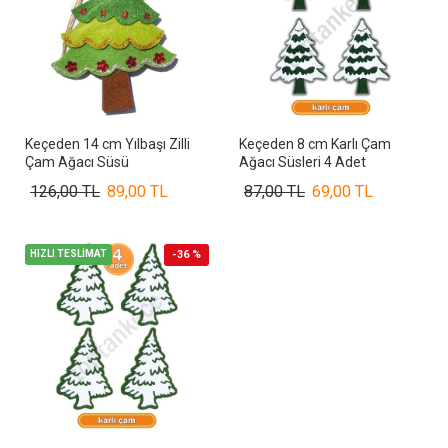
Keçeden 14 cm Yılbaşı Zilli
Keçeden 8 cm Karlı Çam
Çam Ağacı Süsü
Ağacı Süsleri 4 Adet
126,00 TL
89,00 TL
87,00 TL
69,00 TL
HIZLI TESLİMAT
-36 %