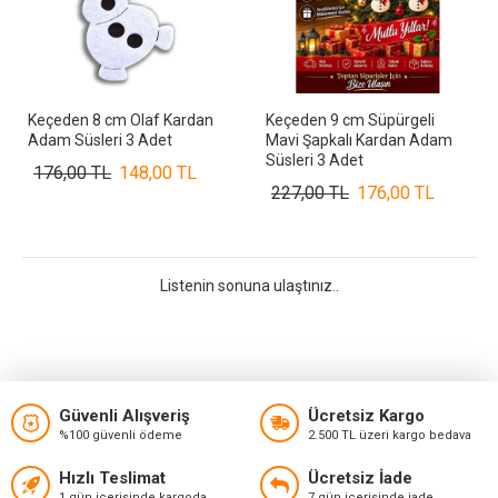
Keçeden 8 cm Olaf Kardan
Keçeden 9 cm Süpürgeli
Adam Süsleri 3 Adet
Mavi Şapkalı Kardan Adam
Süsleri 3 Adet
176,00 TL
148,00 TL
227,00 TL
176,00 TL
Listenin sonuna ulaştınız..
Güvenli Alışveriş
Ücretsiz Kargo
%100 güvenli ödeme
2.500 TL üzeri kargo bedava
Hızlı Teslimat
Ücretsiz İade
1 gün içerisinde kargoda
7 gün içerisinde iade