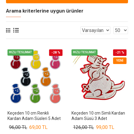
Arama kriterlerine uygun ürünler
HIZLI TESLİMAT
-28 %
HIZLI TESLİMAT
-21 %
YENI
Keçeden 10 cm Renkli
Keçeden 10 cm Simli Kardan
Kardan Adam Süsleri 5 Adet
Adam Süsü 3 Adet
96,00 TL
69,00 TL
126,00 TL
99,00 TL