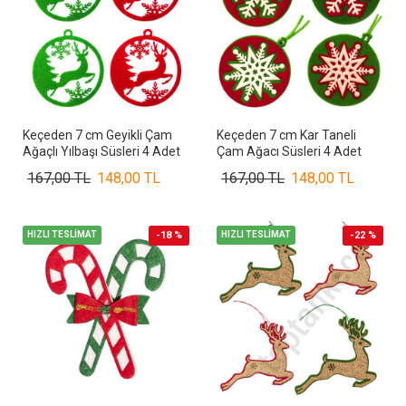
Keçeden 7 cm Geyikli Çam
Keçeden 7 cm Kar Taneli
Ağaçlı Yılbaşı Süsleri 4 Adet
Çam Ağacı Süsleri 4 Adet
167,00 TL
148,00 TL
167,00 TL
148,00 TL
HIZLI TESLİMAT
-18 %
HIZLI TESLİMAT
-22 %