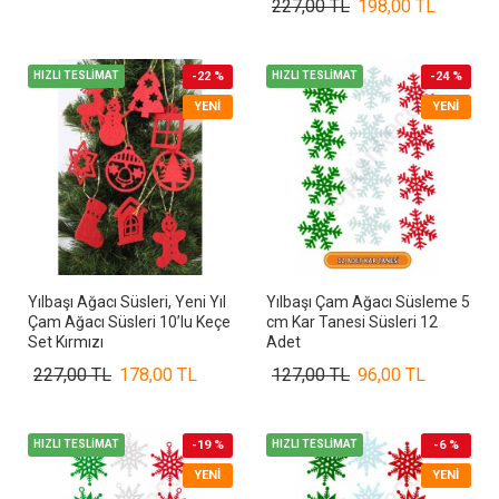
227,00 TL
198,00 TL
HIZLI TESLİMAT
-22 %
HIZLI TESLİMAT
-24 %
YENI
YENI
Yılbaşı Ağacı Süsleri, Yeni Yıl
Yılbaşı Çam Ağacı Süsleme 5
Çam Ağacı Süsleri 10’lu Keçe
cm Kar Tanesi Süsleri 12
Set Kırmızı
Adet
227,00 TL
178,00 TL
127,00 TL
96,00 TL
HIZLI TESLİMAT
-19 %
HIZLI TESLİMAT
-6 %
YENI
YENI