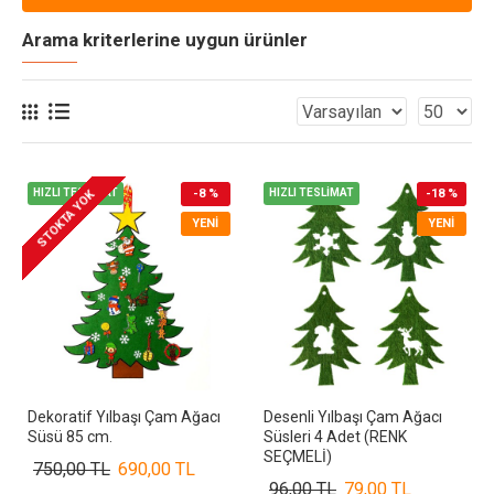
Arama kriterlerine uygun ürünler
HIZLI TESLİMAT
-8 %
HIZLI TESLİMAT
-18 %
STOKTA YOK
YENI
YENI
Dekoratif Yılbaşı Çam Ağacı
Desenli Yılbaşı Çam Ağacı
Süsü 85 cm.
Süsleri 4 Adet (RENK
SEÇMELİ)
750,00 TL
690,00 TL
96,00 TL
79,00 TL