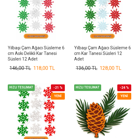
Yılbaşı Çam Ağacı Süsleme 6
Yılbaşı Çam Ağacı Süsleme 6
cm Askı Delikli Kar Tanesi
cm Kar Tanesi Süsleri 12
Süsleri 12 Adet
Adet
146,00 TL
118,00 TL
136,00 TL
128,00 TL
HIZLI TESLİMAT
-21 %
HIZLI TESLİMAT
-24 %
YENI
YENI