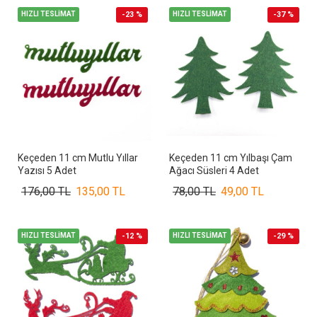
HIZLI TESLİMAT
-23 %
HIZLI TESLİMAT
-37 %
Keçeden 11 cm Mutlu Yıllar
Keçeden 11 cm Yılbaşı Çam
Yazısı 5 Adet
Ağacı Süsleri 4 Adet
176,00 TL
135,00 TL
78,00 TL
49,00 TL
HIZLI TESLİMAT
-12 %
HIZLI TESLİMAT
-29 %