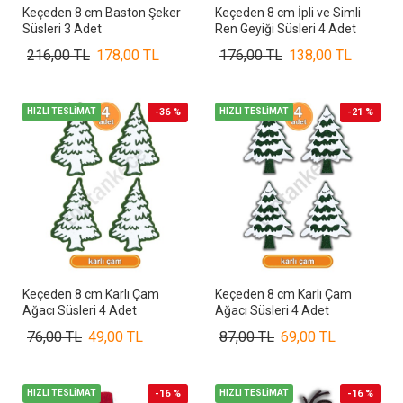
Keçeden 8 cm Baston Şeker
Keçeden 8 cm İpli ve Simli
Süsleri 3 Adet
Ren Geyiği Süsleri 4 Adet
216,00 TL
178,00 TL
176,00 TL
138,00 TL
HIZLI TESLİMAT
-36 %
HIZLI TESLİMAT
-21 %
Keçeden 8 cm Karlı Çam
Keçeden 8 cm Karlı Çam
Ağacı Süsleri 4 Adet
Ağacı Süsleri 4 Adet
76,00 TL
49,00 TL
87,00 TL
69,00 TL
HIZLI TESLİMAT
-16 %
HIZLI TESLİMAT
-16 %