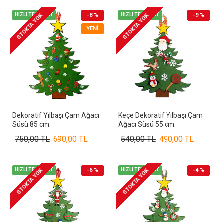
HIZLI TESLİMAT
-8 %
HIZLI TESLİMAT
-9 %
STOKTA YOK
STOKTA YOK
YENI
Dekoratif Yılbaşı Çam Ağacı
Keçe Dekoratif Yılbaşı Çam
Süsü 85 cm.
Ağacı Süsü 55 cm.
750,00 TL
690,00 TL
540,00 TL
490,00 TL
HIZLI TESLİMAT
-6 %
HIZLI TESLİMAT
-4 %
STOKTA YOK
STOKTA YOK