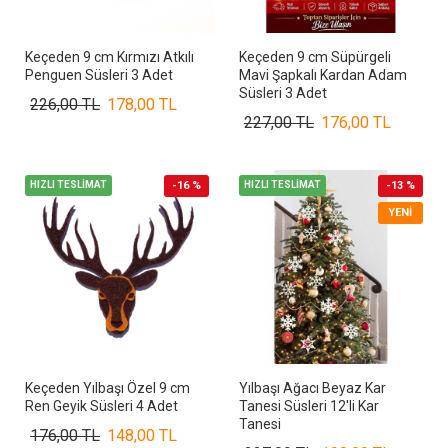
Keçeden 9 cm Kırmızı Atkılı
Keçeden 9 cm Süpürgeli
Penguen Süsleri 3 Adet
Mavi Şapkalı Kardan Adam
Süsleri 3 Adet
226,00 TL
178,00 TL
227,00 TL
176,00 TL
HIZLI TESLİMAT
-16 %
HIZLI TESLİMAT
-13 %
YENI
Keçeden Yılbaşı Özel 9 cm
Yılbaşı Ağacı Beyaz Kar
Ren Geyik Süsleri 4 Adet
Tanesi Süsleri 12'li Kar
Tanesi
176,00 TL
148,00 TL