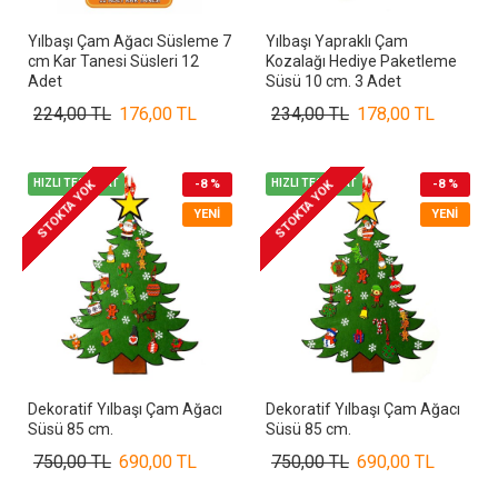
Yılbaşı Çam Ağacı Süsleme 7
Yılbaşı Yapraklı Çam
cm Kar Tanesi Süsleri 12
Kozalağı Hediye Paketleme
Adet
Süsü 10 cm. 3 Adet
224,00 TL
176,00 TL
234,00 TL
178,00 TL
HIZLI TESLİMAT
-8 %
HIZLI TESLİMAT
-8 %
STOKTA YOK
STOKTA YOK
YENI
YENI
Dekoratif Yılbaşı Çam Ağacı
Dekoratif Yılbaşı Çam Ağacı
Süsü 85 cm.
Süsü 85 cm.
750,00 TL
690,00 TL
750,00 TL
690,00 TL