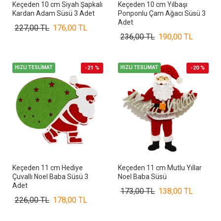
Keçeden 10 cm Siyah Şapkalı
Keçeden 10 cm Yılbaşı
Kardan Adam Süsü 3 Adet
Ponponlu Çam Ağacı Süsü 3
Adet
227,00 TL
176,00 TL
236,00 TL
190,00 TL
HIZLI TESLİMAT
-21 %
HIZLI TESLİMAT
-20 %
Keçeden 11 cm Hediye
Keçeden 11 cm Mutlu Yıllar
Çuvallı Noel Baba Süsü 3
Noel Baba Süsü
Adet
173,00 TL
138,00 TL
226,00 TL
178,00 TL