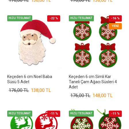
176,00 TL
138,00 TL
176,00 TL
138,00 TL
HIZLI TESLİMAT
-22 %
HIZLI TESLİMAT
-16 %
YENI
Keçeden 6 cm Noel Baba
Keçeden 6 cm Simli Kar
Süsü 5 Adet
Taneli Çam Ağacı Süsleri 4
Adet
176,00 TL
138,00 TL
176,00 TL
148,00 TL
HIZLI TESLİMAT
-11 %
HIZLI TESLİMAT
-11 %