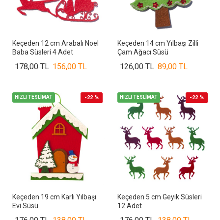
Keçeden 12 cm Arabalı Noel
Keçeden 14 cm Yılbaşı Zilli
Baba Süsleri 4 Adet
Çam Ağacı Süsü
178,00 TL
156,00 TL
126,00 TL
89,00 TL
HIZLI TESLİMAT
-22 %
HIZLI TESLİMAT
-22 %
Keçeden 19 cm Karlı Yılbaşı
Keçeden 5 cm Geyik Süsleri
Evi Süsü
12 Adet