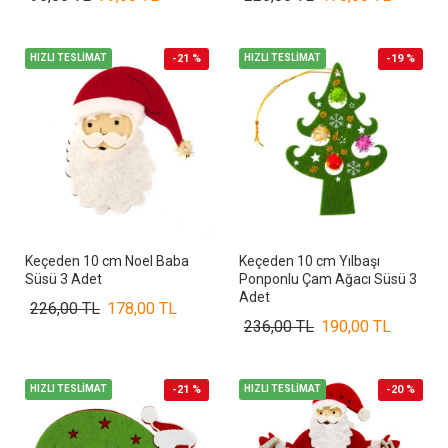
HIZLI TESLİMAT
-21 %
HIZLI TESLİMAT
-19 %
Keçeden 10 cm Noel Baba
Keçeden 10 cm Yılbaşı
Süsü 3 Adet
Ponponlu Çam Ağacı Süsü 3
Adet
226,00 TL
178,00 TL
236,00 TL
190,00 TL
HIZLI TESLİMAT
-21 %
HIZLI TESLİMAT
-20 %