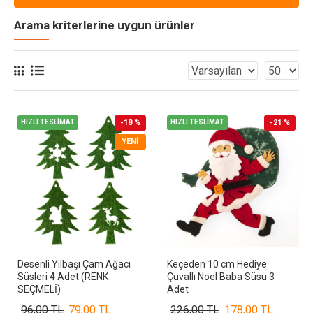
Arama kriterlerine uygun ürünler
HIZLI TESLİMAT
-18 %
HIZLI TESLİMAT
-21 %
YENI
Desenli Yılbaşı Çam Ağacı
Keçeden 10 cm Hediye
Süsleri 4 Adet (RENK
Çuvallı Noel Baba Süsü 3
SEÇMELİ)
Adet
96,00 TL
79,00 TL
226,00 TL
178,00 TL