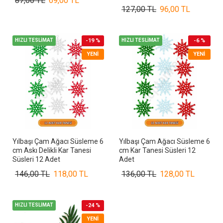
87,00 TL
69,00 TL
127,00 TL
96,00 TL
HIZLI TESLİMAT
-19 %
HIZLI TESLİMAT
-6 %
YENI
YENI
Yılbaşı Çam Ağacı Süsleme 6
Yılbaşı Çam Ağacı Süsleme 6
cm Askı Delikli Kar Tanesi
cm Kar Tanesi Süsleri 12
Süsleri 12 Adet
Adet
146,00 TL
118,00 TL
136,00 TL
128,00 TL
HIZLI TESLİMAT
-24 %
YENI