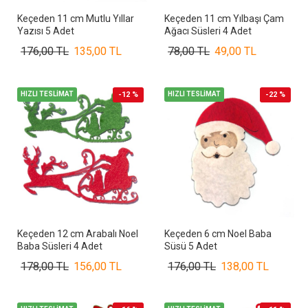
Keçeden 11 cm Mutlu Yıllar
Keçeden 11 cm Yılbaşı Çam
Yazısı 5 Adet
Ağacı Süsleri 4 Adet
176,00 TL
135,00 TL
78,00 TL
49,00 TL
HIZLI TESLİMAT
-12 %
HIZLI TESLİMAT
-22 %
Keçeden 12 cm Arabalı Noel
Keçeden 6 cm Noel Baba
Baba Süsleri 4 Adet
Süsü 5 Adet
178,00 TL
156,00 TL
176,00 TL
138,00 TL