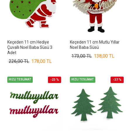
Keçeden 11 cm Hediye
Keçeden 11 cm Mutlu Yıllar
Çuvallı Noel Baba Süsü 3
Noel Baba Süsü
Adet
173,00 TL
138,00 TL
226,00 TL
178,00 TL
HIZLI TESLİMAT
-23 %
HIZLI TESLİMAT
-37 %