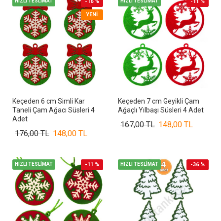
HIZLI TESLİMAT
-16 %
HIZLI TESLİMAT
-11 %
YENI
Keçeden 6 cm Simli Kar
Keçeden 7 cm Geyikli Çam
Taneli Çam Ağacı Süsleri 4
Ağaçlı Yılbaşı Süsleri 4 Adet
Adet
167,00 TL
148,00 TL
176,00 TL
148,00 TL
HIZLI TESLİMAT
-11 %
HIZLI TESLİMAT
-36 %