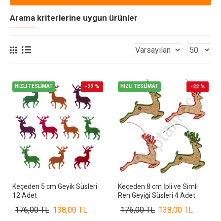
Arama kriterlerine uygun ürünler
HIZLI TESLİMAT
-22 %
HIZLI TESLİMAT
-22 %
Keçeden 5 cm Geyik Süsleri
Keçeden 8 cm İpli ve Simli
12 Adet
Ren Geyiği Süsleri 4 Adet
176,00 TL
138,00 TL
176,00 TL
138,00 TL