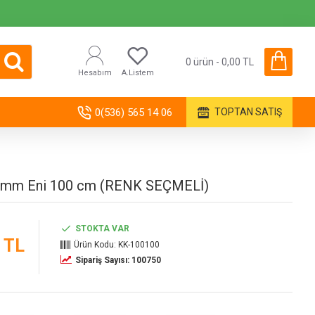
0 ürün - 0,00 TL
Hesabım
A.Listem
0(536) 565 14 06
TOPTAN SATIŞ
 3 mm Eni 100 cm (RENK SEÇMELİ)
STOKTA VAR
 TL
Ürün Kodu:
KK-100100
Sipariş Sayısı: 100750