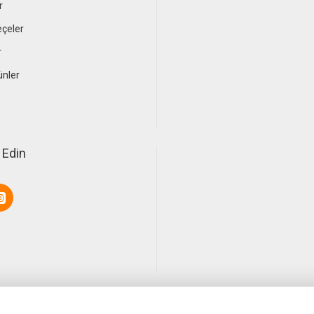
r
çeler
r
ünler
 Edin