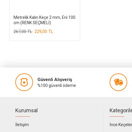
Metrelik Kalın Keçe 2 mm, Eni 100
cm (RENK SEÇMELİ)
267,00 TL
229,00 TL
Güvenli Alışveriş
%100 güvenli ödeme
Kurumsal
Kategoril
İletişim
İnce Keçele