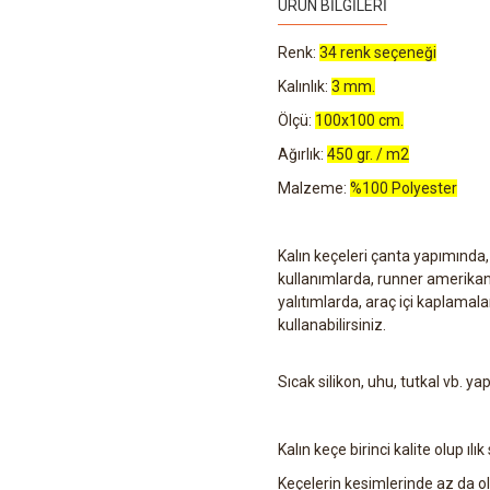
ÜRÜN BILGILERI
Renk:
34 renk seçeneği
Kalınlık:
3 mm.
Ölçü:
100x100 cm.
Ağırlık:
450 gr. / m2
Malzeme:
%100 Polyester
Kalın keçeleri çanta yapımında
kullanımlarda, runner amerikan 
yalıtımlarda, araç içi kaplamal
kullanabilirsiniz.
Sıcak silikon, uhu, tutkal vb. yap
Kalın keçe birinci kalite olup ılık
Keçelerin kesimlerinde az da ols