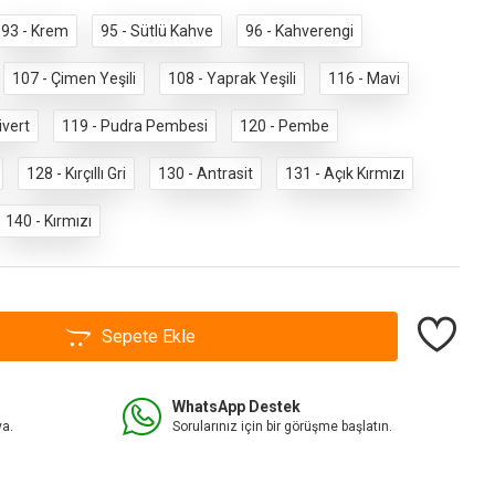
93 - Krem
95 - Sütlü Kahve
96 - Kahverengi
107 - Çimen Yeşili
108 - Yaprak Yeşili
116 - Mavi
ivert
119 - Pudra Pembesi
120 - Pembe
128 - Kırçıllı Gri
130 - Antrasit
131 - Açık Kırmızı
140 - Kırmızı
Sepete Ekle
WhatsApp Destek
va.
Sorularınız için bir görüşme başlatın.