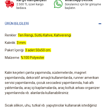
Kargo Kampanyası
WhatsApp Destek
2.500 TL üzeri kargo
Sorularınız için bir görüşme
bedava.
başlatın.
ÜRÜN BILGILERI
Renkler:
Ten Rengi, Sütlü Kahve, Kahverengi
Kalınlık:
3 mm.
Paket İçeriği:
3 adet 50x50 cm.
Malzeme:
%100 Polyester
Kalın keçeleri çanta yapımında, süslemelerde, magnet
yapımlarında, dekoratif amaçlı kullanımlarda, runner amerikan
servisi yapımlarında, çocuk seccadesi yapımlarında, halı altı
yalıtımlarda, araç içi kaplamalarda, araç koltuk arkası organizer
yapımlarında vb. alanlarda kullanabilirsiniz.
Sıcak silikon, uhu, tutkal vb. yapıştırıcılar kullanarak istediğiniz