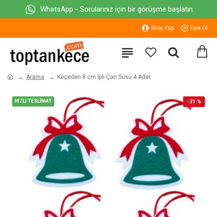
WhatsApp - Sorularınız için bir görüşme başlatın.
Giriş Yap
Üye Ol
Arama
Keçeden 8 cm İpli Çan Süsü 4 Adet
HIZLI TESLİMAT
-21 %