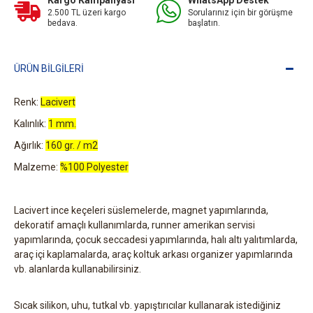
Kargo Kampanyası
WhatsApp Destek
2.500 TL üzeri kargo
Sorularınız için bir görüşme
bedava.
başlatın.
ÜRÜN BILGILERI
Renk:
Lacivert
Kalınlık:
1 mm.
Ağırlık:
160 gr. / m2
Malzeme:
%100 Polyester
Lacivert ince keçeleri süslemelerde, magnet yapımlarında,
dekoratif amaçlı kullanımlarda, runner amerikan servisi
yapımlarında, çocuk seccadesi yapımlarında, halı altı yalıtımlarda,
araç içi kaplamalarda, araç koltuk arkası organizer yapımlarında
vb. alanlarda kullanabilirsiniz.
Sıcak silikon, uhu, tutkal vb. yapıştırıcılar kullanarak istediğiniz