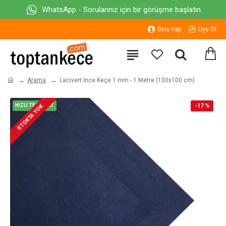
WhatsApp - Sorularınız için bir görüşme başlatın.
Giriş Yap
Üye Ol
Arama
Lacivert İnce Keçe 1 mm - 1 Metre (100x100 cm)
HIZLI TESLİMAT
-17 %
STOKTA YOK