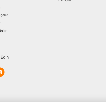
r
çeler
r
ünler
 Edin