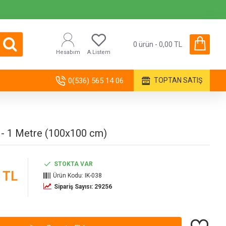
0 ürün - 0,00 TL
Hesabım
A.Listem
0(536) 565 14 06
TOPTAN SATIŞ
- 1 Metre (100x100 cm)
STOKTA VAR
 TL
Ürün Kodu:
IK-038
Sipariş Sayısı: 29256