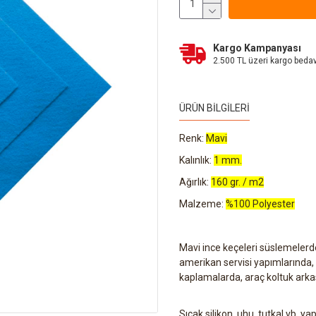
Kargo Kampanyası
2.500 TL üzeri kargo beda
ÜRÜN BILGILERI
Renk:
Mavi
Kalınlık:
1 mm.
Ağırlık:
160 gr. / m2
Malzeme:
%100 Polyester
Mavi ince keçeleri süslemelerd
amerikan servisi yapımlarında, ç
kaplamalarda, araç koltuk arkas
Sıcak silikon, uhu, tutkal vb. yap