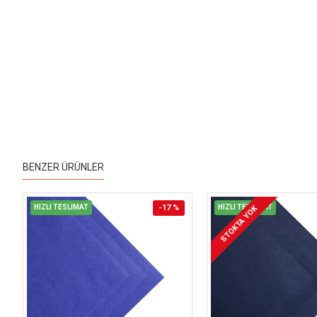
BENZER ÜRÜNLER
HIZLI TESLİMAT
-17 %
HIZLI TESLİMAT
STOKTA YOK