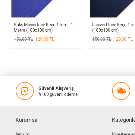
Saks Mavisi İnce Keçe 1 mm - 1
Lacivert İnce Keçe 1 
Metre (100x100 cm)
(100x100 cm)
156,00 TL
129,00 TL
156,00 TL
129,00 TL
Güvenli Alışveriş
%100 güvenli ödeme
Kurumsal
Kategoril
İletişim
İnce Keçele