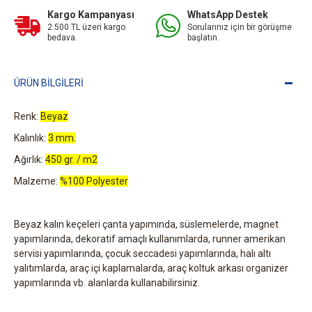
Kargo Kampanyası
WhatsApp Destek
2.500 TL üzeri kargo
Sorularınız için bir görüşme
bedava.
başlatın.
ÜRÜN BILGILERI
Renk:
Beyaz
Kalınlık:
3 mm.
Ağırlık:
450 gr. / m2
Malzeme:
%100 Polyester
Beyaz kalın keçeleri çanta yapımında, süslemelerde, magnet
yapımlarında, dekoratif amaçlı kullanımlarda, runner amerikan
servisi yapımlarında, çocuk seccadesi yapımlarında, halı altı
yalıtımlarda, araç içi kaplamalarda, araç koltuk arkası organizer
yapımlarında vb. alanlarda kullanabilirsiniz.