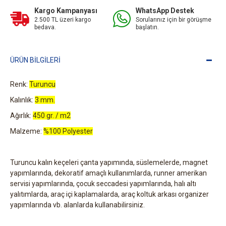
Kargo Kampanyası
WhatsApp Destek
2.500 TL üzeri kargo
Sorularınız için bir görüşme
bedava.
başlatın.
ÜRÜN BILGILERI
Renk:
Turuncu
Kalınlık:
3 mm.
Ağırlık:
450 gr. / m2
Malzeme:
%100 Polyester
Turuncu kalın keçeleri çanta yapımında, süslemelerde, magnet
yapımlarında, dekoratif amaçlı kullanımlarda, runner amerikan
servisi yapımlarında, çocuk seccadesi yapımlarında, halı altı
yalıtımlarda, araç içi kaplamalarda, araç koltuk arkası organizer
yapımlarında vb. alanlarda kullanabilirsiniz.