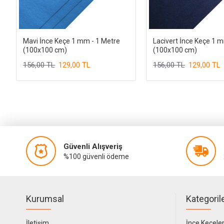
Mavi İnce Keçe 1 mm - 1 Metre
Lacivert İnce Keçe 1 
(100x100 cm)
(100x100 cm)
156,00 TL
129,00 TL
156,00 TL
129,00 TL
Güvenli Alışveriş
%100 güvenli ödeme
Kurumsal
Kategoril
İletişim
İnce Keçele