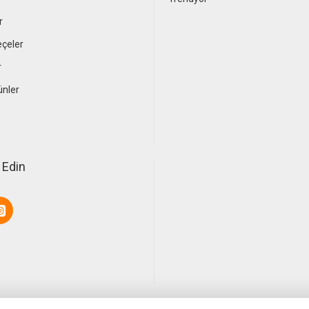
r
çeler
r
ünler
 Edin