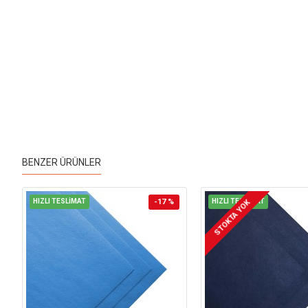
BENZER ÜRÜNLER
HIZLI TESLİMAT
-17 %
HIZLI TESLİMAT
STOKTA YOK