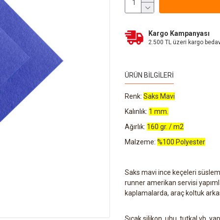
Kargo Kampanyası
2.500 TL üzeri kargo beda
ÜRÜN BILGILERI
Renk:
Saks Mavi
Kalınlık:
1 mm.
Ağırlık:
160 gr. / m2
Malzeme:
%100 Polyester
Saks mavi ince keçeleri süslem
runner amerikan servisi yapımlar
kaplamalarda, araç koltuk arkas
Sıcak silikon, uhu, tutkal vb. yap