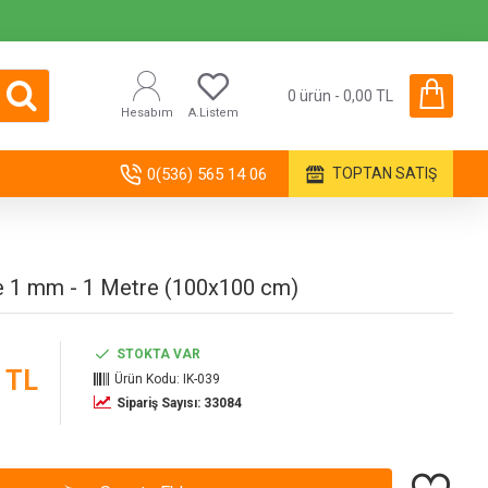
0 ürün - 0,00 TL
Hesabım
A.Listem
0(536) 565 14 06
TOPTAN SATIŞ
e 1 mm - 1 Metre (100x100 cm)
STOKTA VAR
 TL
Ürün Kodu:
IK-039
Sipariş Sayısı: 33084