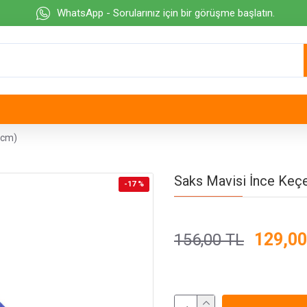
WhatsApp - Sorularınız için bir görüşme başlatın.
 cm)
Saks Mavisi İnce Keç
-17 %
129,00
156,00 TL