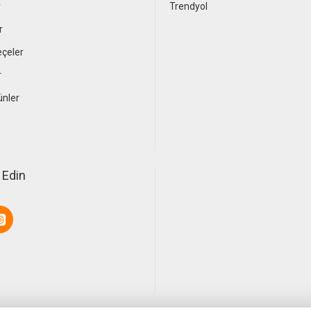
r
Trendyol
r
çeler
r
ünler
 Edin