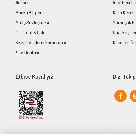
İletişim
İnce Keçele
Banka Bilgileri
Kalın Keçele
Satış Sözleşmesi
Yumuşak Ke
Teslimat & İade
İthal Keçele
Kişisel Verilerin Korunması
Keçeden Ür
Site Haritası
Etbise Kayıtlıyız
Bizi Takip