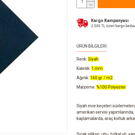
Kargo Kampanyası
2.500 TL üzeri kargo beda
ÜRÜN BILGILERI
Renk:
Siyah
Kalınlık:
1 mm.
Ağırlık:
160 gr. / m2
Malzeme:
%100 Polyester
Siyah ince keçeleri süslemeler
amerikan servisi yapımlarında, ç
kaplamalarda, araç koltuk arkas
Sıcak silikon, uhu, tutkal vb. yap