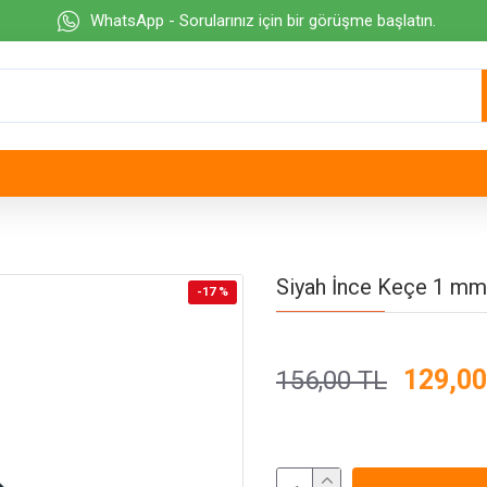
WhatsApp - Sorularınız için bir görüşme başlatın.
Siyah İnce Keçe 1 mm
-17 %
129,00
156,00 TL