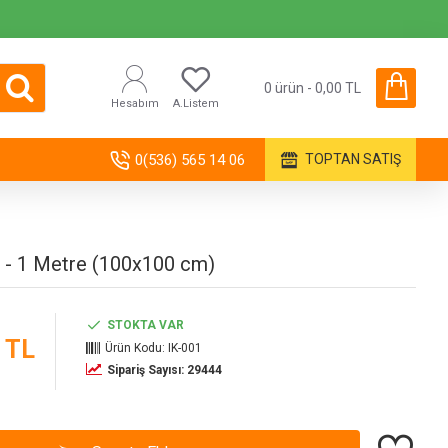
0 ürün - 0,00 TL
Hesabım
A.Listem
0(536) 565 14 06
TOPTAN SATIŞ
 - 1 Metre (100x100 cm)
STOKTA VAR
 TL
Ürün Kodu:
IK-001
Sipariş Sayısı: 29444