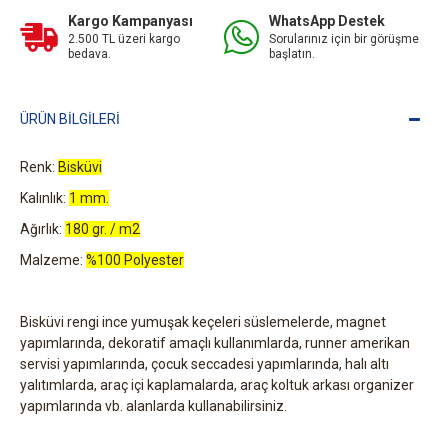
Kargo Kampanyası
WhatsApp Destek
2.500 TL üzeri kargo
Sorularınız için bir görüşme
bedava.
başlatın.
ÜRÜN BILGILERI
Renk:
Bisküvi
Kalınlık:
1 mm.
Ağırlık:
180 gr. / m2
Malzeme:
%100 Polyester
Bisküvi rengi ince yumuşak keçeleri süslemelerde, magnet
yapımlarında, dekoratif amaçlı kullanımlarda, runner amerikan
servisi yapımlarında, çocuk seccadesi yapımlarında, halı altı
yalıtımlarda, araç içi kaplamalarda, araç koltuk arkası organizer
yapımlarında vb. alanlarda kullanabilirsiniz.