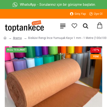
WhatsApp - Sorularınız için bir görüşme başlatın.
Giriş Yap
Üye Ol
Arama
Bisküvi Rengi İnce Yumuşak Keçe 1 mm - 1 Metre (100x100
HIZLI TESLİMAT
-17 %
YENI