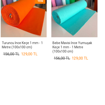
YENI
Turuncu İnce Keçe 1 mm - 1
Bebe Mavisi İnce Yumuşak
Metre (100x100 cm)
Keçe 1 mm - 1 Metre
(100x100 cm)
156,00 TL
129,00 TL
156,00 TL
129,00 TL