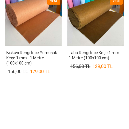
YENI
YENI
Bisküvi Rengi İnce Yumuşak
Taba Rengi İnce Keçe 1 mm -
Keçe 1 mm - 1 Metre
1 Metre (100x100 cm)
(100x100 cm)
156,00 TL
129,00 TL
156,00 TL
129,00 TL