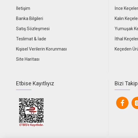
İletişim
İnce Keçele
Banka Bilgileri
Kalın Keçele
Satış Sözleşmesi
Yumuşak Ke
Teslimat & İade
İthal Keçele
Kişisel Verilerin Korunması
Keçeden Ür
Site Haritası
Etbise Kayıtlıyız
Bizi Takip