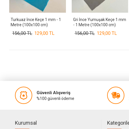
Turkuaz İnce Keçe 1 mm - 1
Gri İnce Yumuşak Keçe 1 mm
Metre (100x100 cm)
- 1 Metre (100x100 cm)
156,00 TL
129,00 TL
156,00 TL
129,00 TL
Güvenli Alışveriş
%100 güvenli ödeme
Kurumsal
Kategoril