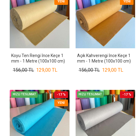
YENI
YENI
Koyu Ten Rengi İnce Keçe 1
Açık Kahverengi İnce Keçe 1
mm - 1 Metre (100x100 cm)
mm - 1 Metre (100x100 cm)
156,00 TL
129,00 TL
156,00 TL
129,00 TL
HIZLI TESLİMAT
-17 %
HIZLI TESLİMAT
-17 %
YENI