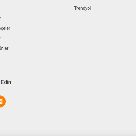
r
Trendyol
r
çeler
r
ünler
 Edin