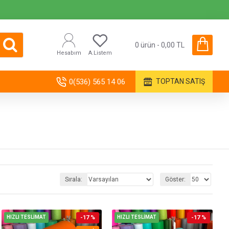
0 ürün - 0,00 TL
Hesabım
A.Listem
0(536) 565 14 06
TOPTAN SATIŞ
Sırala:
Göster:
HIZLI TESLİMAT
-17 %
HIZLI TESLİMAT
-17 %