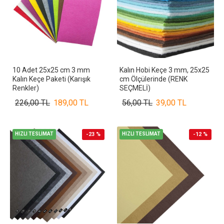
10 Adet 25x25 cm 3 mm
Kalın Hobi Keçe 3 mm, 25x25
Kalın Keçe Paketi (Karışık
cm Ölçülerinde (RENK
Renkler)
SEÇMELİ)
226,00 TL
189,00 TL
56,00 TL
39,00 TL
HIZLI TESLİMAT
-23 %
HIZLI TESLİMAT
-12 %