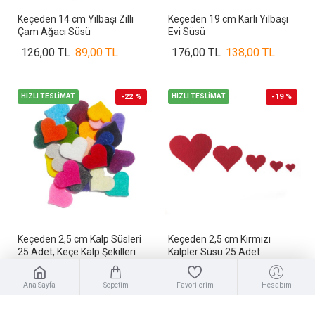
Keçeden 14 cm Yılbaşı Zilli
Keçeden 19 cm Karlı Yılbaşı
Çam Ağacı Süsü
Evi Süsü
126,00 TL
89,00 TL
176,00 TL
138,00 TL
HIZLI TESLİMAT
-22 %
HIZLI TESLİMAT
-19 %
Keçeden 2,5 cm Kalp Süsleri
Keçeden 2,5 cm Kırmızı
25 Adet, Keçe Kalp Şekilleri
Kalpler Süsü 25 Adet
190,00 TL
148,00 TL
96,00 TL
78,00 TL
Ana Sayfa
Sepetim
Favorilerim
Hesabım