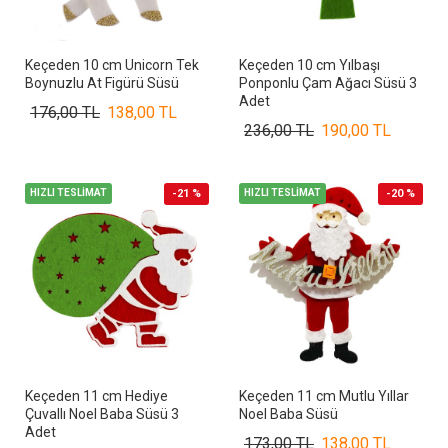
Keçeden 10 cm Unicorn Tek
Keçeden 10 cm Yılbaşı
Boynuzlu At Figürü Süsü
Ponponlu Çam Ağacı Süsü 3
Adet
176,00 TL
138,00 TL
236,00 TL
190,00 TL
HIZLI TESLİMAT
-21 %
HIZLI TESLİMAT
-20 %
Keçeden 11 cm Hediye
Keçeden 11 cm Mutlu Yıllar
Çuvallı Noel Baba Süsü 3
Noel Baba Süsü
Adet
173,00 TL
138,00 TL