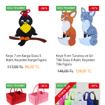
HIZLI TESLİMAT
-26 %
HIZLI TESLİMAT
-12 %
Keçe 7 cm Karga Süsü 5
Keçe 9 cm Turuncu ve Gri
Adet, Keçeden Karga Figürü
Tilki Süsü 4 Adet, Keçeden
Tilki Figürü
117,00 TL
86,00 TL
146,00 TL
128,00 TL
HIZLI TESLİMAT
-30 %
HIZLI TESLİMAT
-39 %
STOKTA YOK