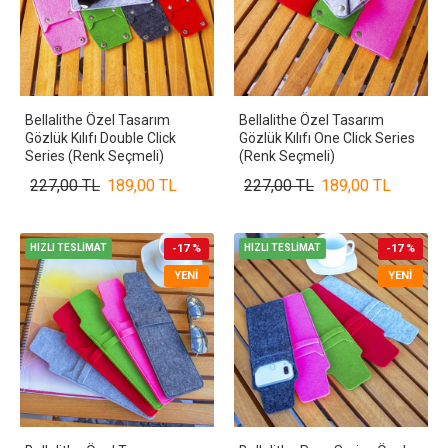
Bellalithe Özel Tasarım
Bellalithe Özel Tasarım
Gözlük Kılıfı Double Click
Gözlük Kılıfı One Click Series
Series (Renk Seçmeli)
(Renk Seçmeli)
227,00 TL
189,00 TL
227,00 TL
189,00 TL
HIZLI TESLİMAT
-17 %
HIZLI TESLİMAT
-17 %
YENI
YENI