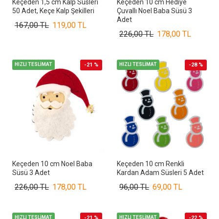
Keçeden 1,5 cm Kalp Süsleri
Keçeden 10 cm Hediye
50 Adet, Keçe Kalp Şekilleri
Çuvallı Noel Baba Süsü 3
Adet
167,00 TL
119,00 TL
226,00 TL
178,00 TL
HIZLI TESLİMAT
-21 %
HIZLI TESLİMAT
-28 %
Keçeden 10 cm Noel Baba
Keçeden 10 cm Renkli
Süsü 3 Adet
Kardan Adam Süsleri 5 Adet
226,00 TL
178,00 TL
96,00 TL
69,00 TL
HIZLI TESLİMAT
-21 %
HIZLI TESLİMAT
-22 %