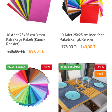
10 Adet 25x25 cm 3 mm
10 Adet 25x25 cm İnce Keçe
Kalın Keçe Paketi (Karışık
Paketi Karışık Renkler
Renkler)
176,00 TL
149,00 TL
226,00 TL
189,00 TL
HIZLI TESLİMAT
-10 %
HIZLI TESLİMAT
-11 %
YENI