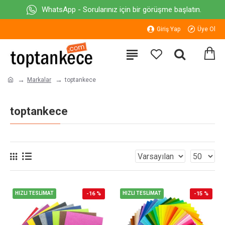
WhatsApp - Sorularınız için bir görüşme başlatın.
Giriş Yap
Üye Ol
Markalar
toptankece
toptankece
HIZLI TESLİMAT
-16 %
HIZLI TESLİMAT
-15 %