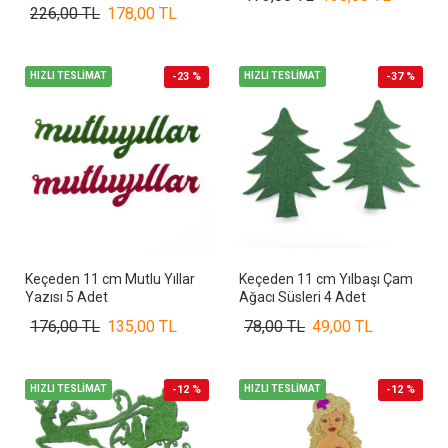
226,00 TL
178,00 TL
HIZLI TESLİMAT
-23 %
HIZLI TESLİMAT
-37 %
Keçeden 11 cm Mutlu Yıllar
Keçeden 11 cm Yılbaşı Çam
Yazısı 5 Adet
Ağacı Süsleri 4 Adet
176,00 TL
135,00 TL
78,00 TL
49,00 TL
HIZLI TESLİMAT
-12 %
HIZLI TESLİMAT
-12 %