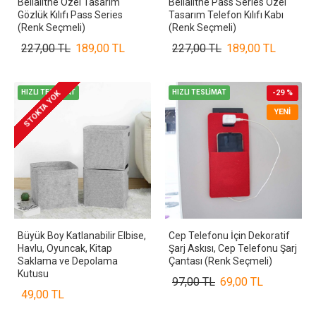
Bellalithe Özel Tasarım
Bellalithe Pass Series Özel
Gözlük Kılıfı Pass Series
Tasarım Telefon Kılıfı Kabı
(Renk Seçmeli)
(Renk Seçmeli)
227,00 TL
189,00 TL
227,00 TL
189,00 TL
HIZLI TESLİMAT
HIZLI TESLİMAT
-29 %
STOKTA YOK
YENI
Büyük Boy Katlanabilir Elbise,
Cep Telefonu İçin Dekoratif
Havlu, Oyuncak, Kitap
Şarj Askısı, Cep Telefonu Şarj
Saklama ve Depolama
Çantası (Renk Seçmeli)
Kutusu
97,00 TL
69,00 TL
49,00 TL