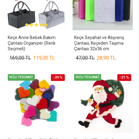
Keçe Anne Bebek Bakım
Keçe Seyahat ve Alışveriş
Çantası Organizer (Renk
Çantası, Keçeden Taşıma
Seçmeli)
Çantası 32x36 cm
169,00 TL
119,00 TL
47,00 TL
28,90 TL
HIZLI TESLİMAT
-29 %
HIZLI TESLİMAT
-21 %