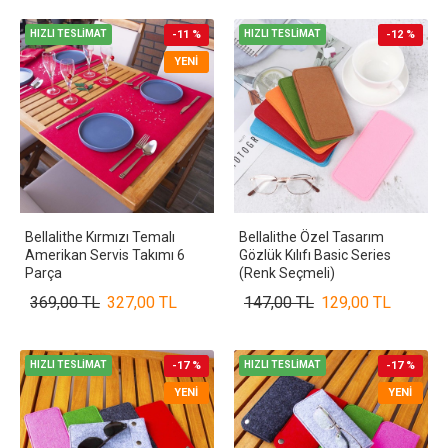
HIZLI TESLİMAT
-11 %
HIZLI TESLİMAT
-12 %
YENI
Bellalithe Kırmızı Temalı
Bellalithe Özel Tasarım
Amerikan Servis Takımı 6
Gözlük Kılıfı Basic Series
Parça
(Renk Seçmeli)
369,00 TL
327,00 TL
147,00 TL
129,00 TL
HIZLI TESLİMAT
-17 %
HIZLI TESLİMAT
-17 %
YENI
YENI