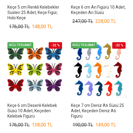
Keçe 5 cm Renkli Kelebekler
Keçe 6 cm Arı Figürü 10 Adet,
Süsleri 25 Adet, Keçe Figür,
Keçeden Arı Süsü
Hobi Keçe
247,00 TL
228,00 TL
176,00 TL
148,00 TL
HIZLI TESLİMAT
-22 %
HIZLI TESLİMAT
-22 %
Keçe 6 cm Desenli Kelebek
Keçe 7 cm Deniz Atı Süsü 25
Süsü 10 Adet, Keçeden
Adet, Keçeden Deniz Atı
Kelebek Figürü
Figürü
176,00 TL
138,00 TL
190,00 TL
149,00 TL