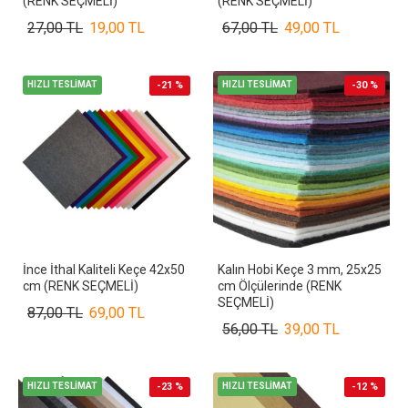
(RENK SEÇMELİ)
(RENK SEÇMELİ)
27,00 TL
19,00 TL
67,00 TL
49,00 TL
HIZLI TESLİMAT
-21 %
HIZLI TESLİMAT
-30 %
İnce İthal Kaliteli Keçe 42x50
Kalın Hobi Keçe 3 mm, 25x25
cm (RENK SEÇMELİ)
cm Ölçülerinde (RENK
SEÇMELİ)
87,00 TL
69,00 TL
56,00 TL
39,00 TL
HIZLI TESLİMAT
-23 %
HIZLI TESLİMAT
-12 %