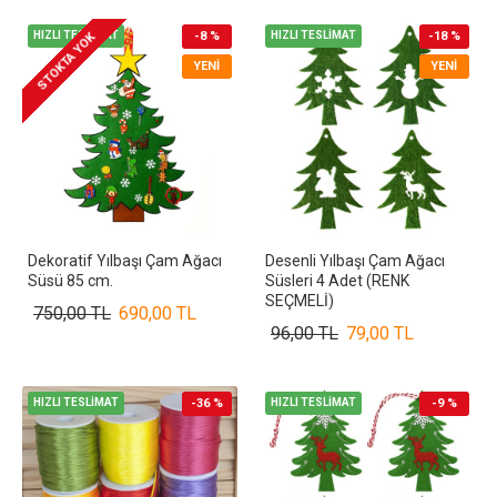
HIZLI TESLİMAT
-8 %
HIZLI TESLİMAT
-18 %
STOKTA YOK
YENI
YENI
Dekoratif Yılbaşı Çam Ağacı
Desenli Yılbaşı Çam Ağacı
Süsü 85 cm.
Süsleri 4 Adet (RENK
SEÇMELİ)
750,00 TL
690,00 TL
96,00 TL
79,00 TL
HIZLI TESLİMAT
-36 %
HIZLI TESLİMAT
-9 %