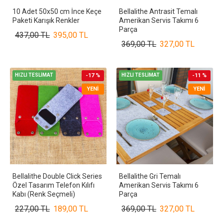
10 Adet 50x50 cm İnce Keçe
Bellalithe Antrasit Temalı
Paketi Karışık Renkler
Amerikan Servis Takımı 6
Parça
437,00 TL
395,00 TL
369,00 TL
327,00 TL
HIZLI TESLİMAT
-17 %
HIZLI TESLİMAT
-11 %
YENI
YENI
Bellalithe Double Click Series
Bellalithe Gri Temalı
Özel Tasarım Telefon Kılıfı
Amerikan Servis Takımı 6
Kabı (Renk Seçmeli)
Parça
227,00 TL
189,00 TL
369,00 TL
327,00 TL