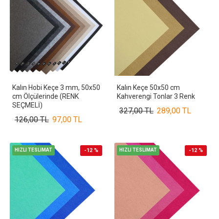
Kalın Hobi Keçe 3 mm, 50x50
Kalın Keçe 50x50 cm
cm Ölçülerinde (RENK
Kahverengi Tonlar 3 Renk
SEÇMELİ)
327,00 TL
289,00 TL
126,00 TL
97,00 TL
HIZLI TESLİMAT
-12 %
HIZLI TESLİMAT
-12 %