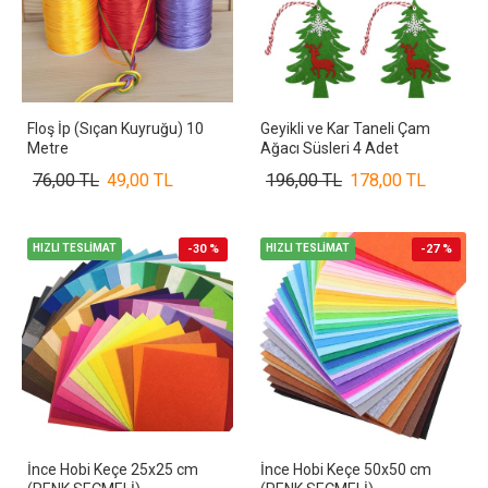
Floş İp (Sıçan Kuyruğu) 10
Geyikli ve Kar Taneli Çam
Metre
Ağacı Süsleri 4 Adet
76,00 TL
49,00 TL
196,00 TL
178,00 TL
HIZLI TESLİMAT
-30 %
HIZLI TESLİMAT
-27 %
İnce Hobi Keçe 25x25 cm
İnce Hobi Keçe 50x50 cm