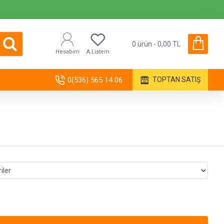
0 ürün - 0,00 TL
Hesabım
A.Listem
0(536) 565 14 06
TOPTAN SATIŞ