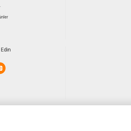
r
ünler
 Edin