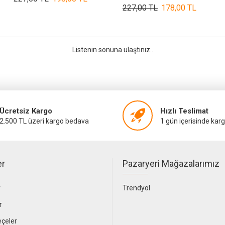
227,00 TL
178,00 TL
Listenin sonuna ulaştınız..
Ücretsiz Kargo
Hızlı Teslimat
2.500 TL üzeri kargo bedava
1 gün içerisinde kar
er
Pazaryeri Mağazalarımız
r
Trendyol
r
çeler