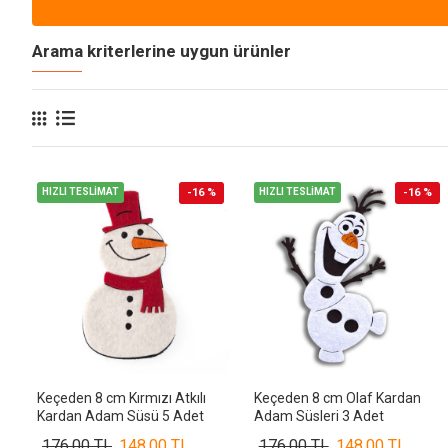
Arama kriterlerine uygun ürünler
HIZLI TESLİMAT
-16 %
HIZLI TESLİMAT
-16 %
Keçeden 8 cm Kırmızı Atkılı
Keçeden 8 cm Olaf Kardan
Kardan Adam Süsü 5 Adet
Adam Süsleri 3 Adet
176,00 TL
148,00 TL
176,00 TL
148,00 TL