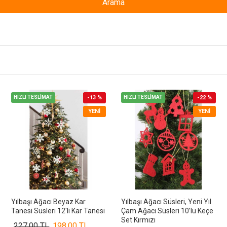
Arama
HIZLI TESLİMAT
-13 %
HIZLI TESLİMAT
-22 %
YENI
YENI
Yılbaşı Ağacı Beyaz Kar
Yılbaşı Ağacı Süsleri, Yeni Yıl
Tanesi Süsleri 12'li Kar Tanesi
Çam Ağacı Süsleri 10’lu Keçe
Set Kırmızı
227,00 TL
198,00 TL