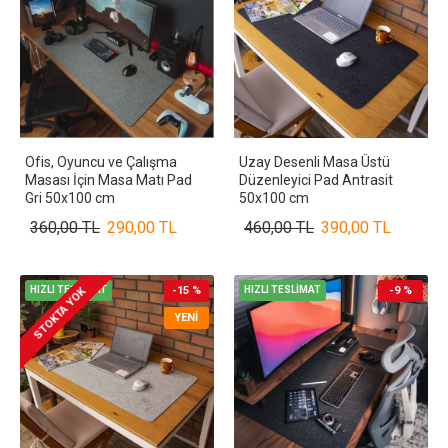
Ofis, Oyuncu ve Çalışma
Uzay Desenli Masa Üstü
Masası İçin Masa Matı Pad
Düzenleyici Pad Antrasit
Gri 50x100 cm
50x100 cm
360,00 TL
290,00 TL
460,00 TL
390,00 TL
HIZLI TESLİMAT
-15 %
HIZLI TESLİMAT
-9 %
STOKTA YOK
YENI