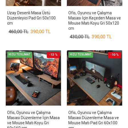
Uzay Desenli Masa Üstü
Ofis, Oyuncu ve Çalışma
Düzenleyici Pad Gri 50x100
Masası İçin Keçeden Masa ve
cm
Mouse Matı Koyu Gri 50x120
cm
460,00 TL
390,00 TL
430,00 TL
390,00 TL
HIZLI TESLİMAT
-13 %
HIZLI TESLİMAT
-10 %
Ofis, Oyuncu ve Çalışma
Ofis, Oyuncu ve Çalışma
Masası Düzenleme İçin Masa
Masası Düzenleme Masa ve
ve Mouse Matı Koyu Gri
Mouse Matı Pad Gri 60x100
60x160 cm
cm