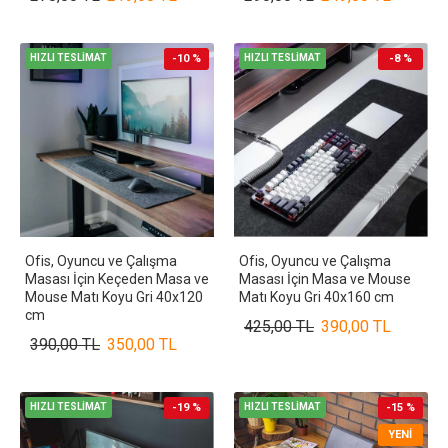
HIZLI TESLİMAT
-10 %
HIZLI TESLİMAT
-8 %
Ofis, Oyuncu ve Çalışma
Ofis, Oyuncu ve Çalışma
Masası İçin Keçeden Masa ve
Masası İçin Masa ve Mouse
Mouse Matı Koyu Gri 40x120
Matı Koyu Gri 40x160 cm
cm
425,00 TL
390,00 TL
390,00 TL
350,00 TL
HIZLI TESLİMAT
-19 %
HIZLI TESLİMAT
-15 %
YENI