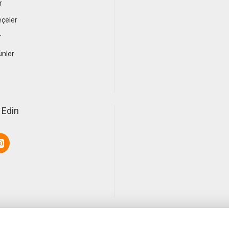
r
çeler
r
ünler
 Edin