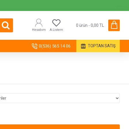
0 ürün - 0,00 TL
Hesabım
A.Listem
0(536) 565 14 06
TOPTAN SATIŞ