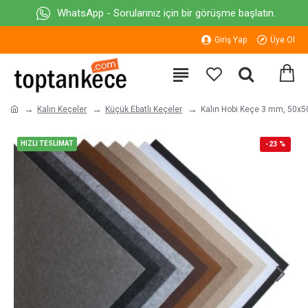
WhatsApp - Sorularınız için bir görüşme başlatın.
Giriş Yap
Üye Ol
Kalın Keçeler
Küçük Ebatlı Keçeler
Kalın Hobi Keçe 3 mm, 50x5
HIZLI TESLİMAT
-23 %