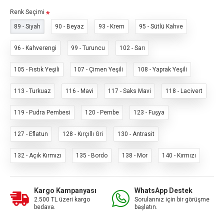
Renk Seçimi
89 - Siyah
90 - Beyaz
93 - Krem
95 - Sütlü Kahve
96 - Kahverengi
99 - Turuncu
102 - Sarı
105 - Fıstık Yeşili
107 - Çimen Yeşili
108 - Yaprak Yeşili
113 - Turkuaz
116 - Mavi
117 - Saks Mavi
118 - Lacivert
119 - Pudra Pembesi
120 - Pembe
123 - Fuşya
127 - Eflatun
128 - Kırçıllı Gri
130 - Antrasit
132 - Açık Kırmızı
135 - Bordo
138 - Mor
140 - Kırmızı
Kargo Kampanyası
WhatsApp Destek
2.500 TL üzeri kargo
Sorularınız için bir görüşme
bedava.
başlatın.