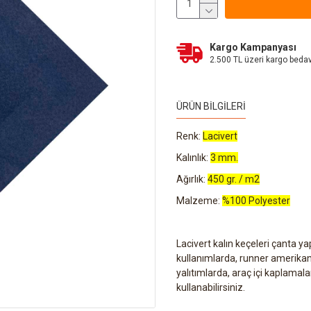
Kargo Kampanyası
2.500 TL üzeri kargo beda
ÜRÜN BILGILERI
Renk:
Lacivert
Kalınlık:
3 mm.
Ağırlık:
450 gr. / m2
Malzeme:
%100 Polyester
Lacivert kalın keçeleri çanta 
kullanımlarda, runner amerikan 
yalıtımlarda, araç içi kaplamal
kullanabilirsiniz.