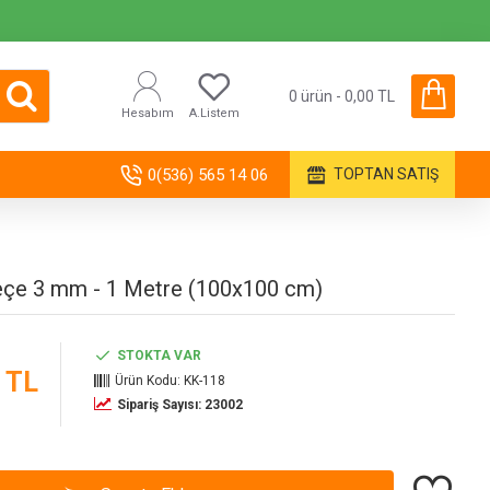
0 ürün - 0,00 TL
Hesabım
A.Listem
0(536) 565 14 06
TOPTAN SATIŞ
Keçe 3 mm - 1 Metre (100x100 cm)
STOKTA VAR
 TL
Ürün Kodu:
KK-118
Sipariş Sayısı: 23002