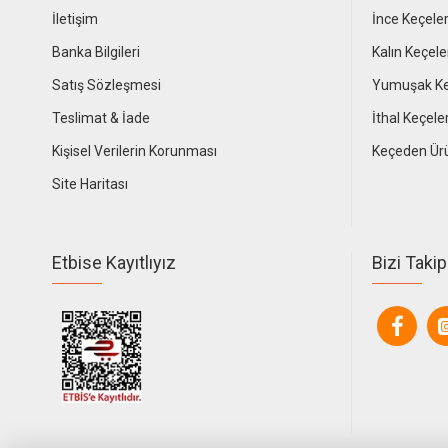
İletişim
İnce Keçele
Banka Bilgileri
Kalın Keçele
Satış Sözleşmesi
Yumuşak Ke
Teslimat & İade
İthal Keçele
Kişisel Verilerin Korunması
Keçeden Ür
Site Haritası
Etbise Kayıtlıyız
Bizi Takip