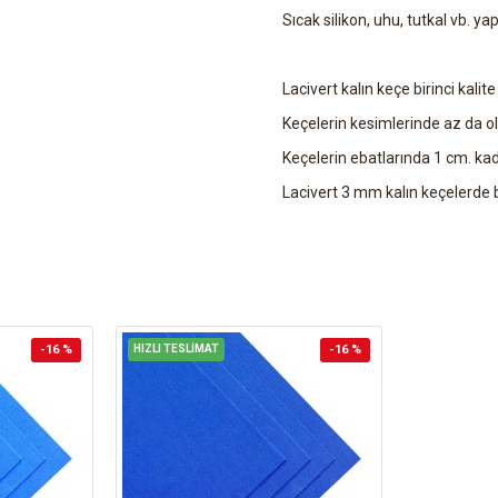
Sıcak silikon, uhu, tutkal vb. yap
Lacivert kalın keçe birinci kalite 
Keçelerin kesimlerinde az da ols
Keçelerin ebatlarında 1 cm. kad
Lacivert 3 mm kalın keçelerde bi
-16 %
HIZLI TESLİMAT
-16 %