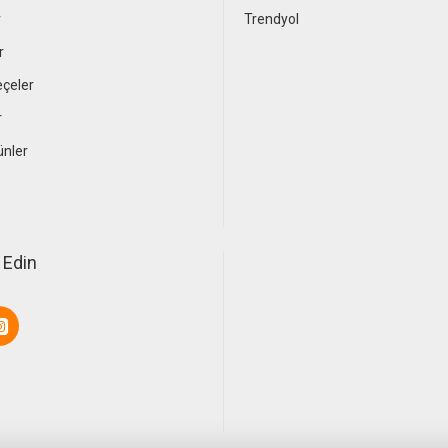
r
Trendyol
r
çeler
r
ünler
 Edin