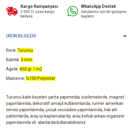
Kargo Kampanyası
WhatsApp Destek
2.500 TL üzeri kargo
Sorularınız için bir görüşme
bedava.
başlatın.
ÜRÜN BILGILERI
Renk:
Turuncu
Kalınlık:
3 mm.
Ağırlık:
450 gr. / m2
Malzeme:
%100 Polyester
Turuncu kalın keçeleri çanta yapımında, süslemelerde, magnet
yapımlarında, dekoratif amaçlı kullanımlarda, runner amerikan
servisi yapımlarında, çocuk seccadesi yapımlarında, halı altı
yalıtımlarda, araç içi kaplamalarda, araç koltuk arkası organizer
yapımlarında vb. alanlarda kullanabilirsiniz.