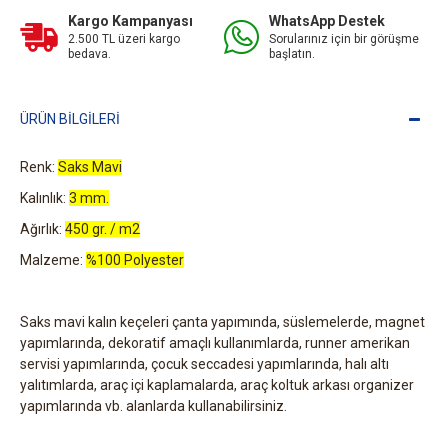
Kargo Kampanyası
WhatsApp Destek
2.500 TL üzeri kargo
Sorularınız için bir görüşme
bedava.
başlatın.
ÜRÜN BILGILERI
Renk:
Saks Mavi
Kalınlık:
3 mm.
Ağırlık:
450 gr. / m2
Malzeme:
%100 Polyester
Saks mavi kalın keçeleri çanta yapımında, süslemelerde, magnet
yapımlarında, dekoratif amaçlı kullanımlarda, runner amerikan
servisi yapımlarında, çocuk seccadesi yapımlarında, halı altı
yalıtımlarda, araç içi kaplamalarda, araç koltuk arkası organizer
yapımlarında vb. alanlarda kullanabilirsiniz.