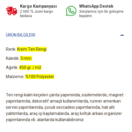
Kargo Kampanyası
WhatsApp Destek
2.500 TL üzeri kargo
Sorularınız için bir görüşme
bedava.
başlatın.
ÜRÜN BILGILERI
Renk:
Krem Ten Rengi
Kalınlık:
3 mm.
Ağırlık:
450 gr. / m2
Malzeme:
%100 Polyester
Ten rengi kalın keçeleri çanta yapımında, süslemelerde, magnet
yapımlarında, dekoratif amaçlı kullanımlarda, runner amerikan
servisi yapımlarında, çocuk seccadesi yapımlarında, halı altı
yalıtımlarda, araç içi kaplamalarda, araç koltuk arkası organizer
yapımlarında vb. alanlarda kullanabilirsiniz.