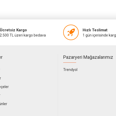
Ücretsiz Kargo
Hızlı Teslimat
2.500 TL üzeri kargo bedava
1 gün içerisinde kar
er
Pazaryeri Mağazalarımız
r
Trendyol
r
çeler
r
ünler