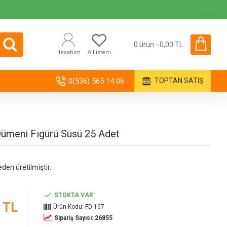
0 ürün - 0,00 TL
Hesabım
A.Listem
0(536) 565 14 06
TOPTAN SATIŞ
ümeni Figürü Süsü 25 Adet
eden üretilmiştir.
STOKTA VAR
 TL
Ürün Kodu:
FD-107
Sipariş Sayısı: 26855