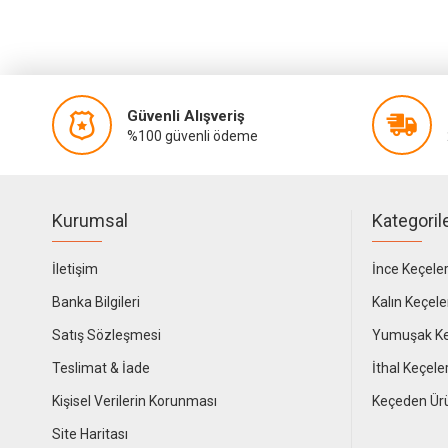
Güvenli Alışveriş
%100 güvenli ödeme
Kurumsal
Kategoril
İletişim
İnce Keçele
Banka Bilgileri
Kalın Keçele
Satış Sözleşmesi
Yumuşak Ke
Teslimat & İade
İthal Keçele
Kişisel Verilerin Korunması
Keçeden Ür
Site Haritası