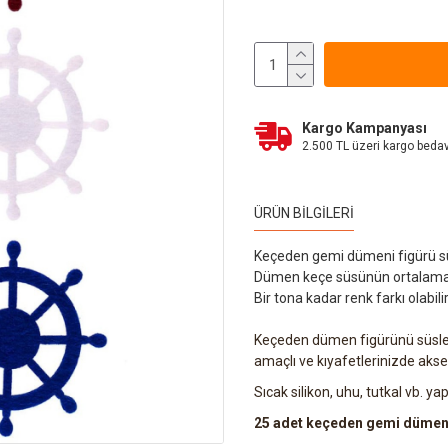
Kargo Kampanyası
2.500 TL üzeri kargo beda
ÜRÜN BILGILERI
Keçeden gemi dümeni figürü s
Dümen keçe süsünün ortalama öl
Bir tona kadar renk farkı olabilir
Keçeden dümen figürünü süsle
amaçlı ve kıyafetlerinizde akses
Sıcak silikon, uhu, tutkal vb. yap
25 adet keçeden gemi dümeni 