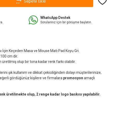
Sepete Ekle
WhatsApp Destek
va.
Sorularınız için bir görüşme başlatın.
ı İçin Keçeden Masa ve Mouse Matı Pad Koyu Gri.
100 cm dir.
tilmiş olup bir tona kadar renk farkı olabilir.
ini şık kullanım ve dikkat çekiciliğinden dolayı müşterilerinize,
değerli gördüğünüz kişilere ve firmalara
promosyon
amaçlı
renk üretilmekte olup, 2 renge kadar logo baskısı yapılabilir.