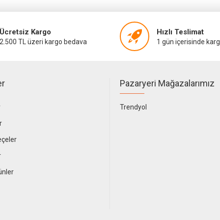
Ücretsiz Kargo
Hızlı Teslimat
2.500 TL üzeri kargo bedava
1 gün içerisinde kar
er
Pazaryeri Mağazalarımız
r
Trendyol
r
çeler
r
ünler