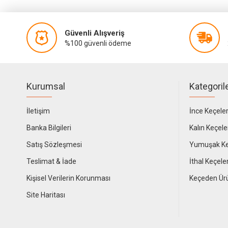
Güvenli Alışveriş
%100 güvenli ödeme
Kurumsal
Kategoril
İletişim
İnce Keçele
Banka Bilgileri
Kalın Keçele
Satış Sözleşmesi
Yumuşak Ke
Teslimat & İade
İthal Keçele
Kişisel Verilerin Korunması
Keçeden Ür
Site Haritası