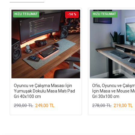
HIZLI TESLİMAT
-14 %
HIZLI TESLİMAT
Oyuncu ve Çalışma Masası İçin
Ofis, Oyuncu ve Çalış
Yumuşak Dokulu Masa Matı Pad
İçin Masa ve Mouse M
Gri 40x100 cm
Gri 30x100 cm
290,00 TL
249,00 TL
278,00 TL
219,00 TL