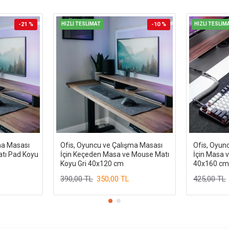
-21 %
HIZLI TESLİMAT
-10 %
HIZLI TESLİM
ma Masası
Ofis, Oyuncu ve Çalışma Masası
Ofis, Oyun
atı Pad Koyu
İçin Keçeden Masa ve Mouse Matı
İçin Masa 
Koyu Gri 40x120 cm
40x160 cm
390,00 TL
350,00 TL
425,00 TL