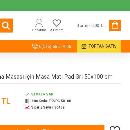
0 ürün - 0,00 TL
Hesabım
A.Listem
0(536) 565 14 06
TOPTAN SATIŞ
ma Masası İçin Masa Matı Pad Gri 50x100 cm
STOKTA VAR
 TL
Ürün Kodu:
TKMPG-50100
Sipariş Sayısı: 36432