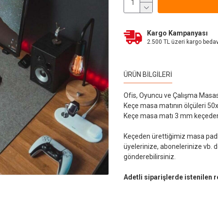
Kargo Kampanyası
2.500 TL üzeri kargo beda
ÜRÜN BILGILERI
Ofis, Oyuncu ve Çalışma Masas
Keçe masa matının ölçüleri 50x
Keçe masa matı 3 mm keçeden üre
Keçeden ürettiğimiz masa padler
üyelerinize, abonelerinize vb. 
gönderebilirsiniz.
Adetli siparişlerde istenilen 