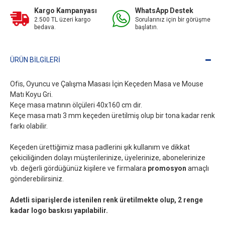
Kargo Kampanyası
WhatsApp Destek
2.500 TL üzeri kargo
Sorularınız için bir görüşme
bedava.
başlatın.
ÜRÜN BILGILERI
Ofis, Oyuncu ve Çalışma Masası İçin Keçeden Masa ve Mouse
Matı Koyu Gri.
Keçe masa matının ölçüleri 40x160 cm dir.
Keçe masa matı 3 mm keçeden üretilmiş olup bir tona kadar renk
farkı olabilir.
Keçeden ürettiğimiz masa padlerini şık kullanım ve dikkat
çekiciliğinden dolayı müşterilerinize, üyelerinize, abonelerinize
vb. değerli gördüğünüz kişilere ve firmalara
promosyon
amaçlı
gönderebilirsiniz.
Adetli siparişlerde istenilen renk üretilmekte olup, 2 renge
kadar logo baskısı yapılabilir.