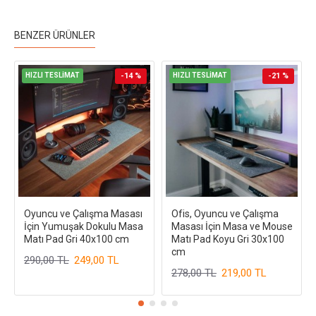
BENZER ÜRÜNLER
HIZLI TESLİMAT
-14 %
HIZLI TESLİMAT
-21 %
Oyuncu ve Çalışma Masası
Ofis, Oyuncu ve Çalışma
İçin Yumuşak Dokulu Masa
Masası İçin Masa ve Mouse
Matı Pad Gri 40x100 cm
Matı Pad Koyu Gri 30x100
cm
290,00 TL
249,00 TL
278,00 TL
219,00 TL