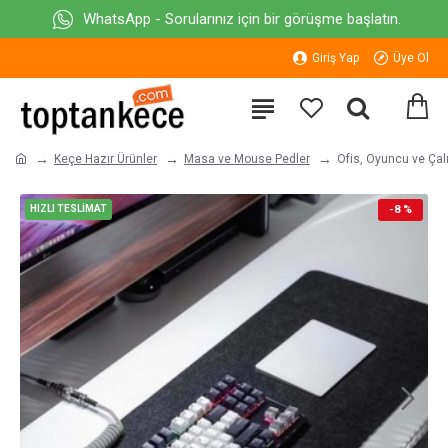
WhatsApp - Sorularınız için bir görüşme başlatın.
Giriş Yap
Üye Ol
Keçe Hazır Ürünler
Masa ve Mouse Pedler
Ofis, Oyuncu ve Ça
HIZLI TESLİMAT
-8 %