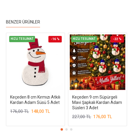
BENZER ÜRÜNLER
HIZLI TESLİMAT
-16 %
HIZLI TESLİMAT
-22 %
Keçeden 8 cm Kırmızı Atkılı
Keçeden 9 cm Süpürgeli
Kardan Adam Süsü 5 Adet
Mavi Şapkalı Kardan Adam
Süsleri 3 Adet
176,00 TL
148,00 TL
227,00 TL
176,00 TL