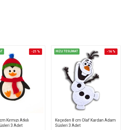
AT
-21 %
HIZLI TESLİMAT
-16 %
m Kırmızı Atkılı
Keçeden 8 cm Olaf Kardan Adam
sleri 3 Adet
Süsleri 3 Adet