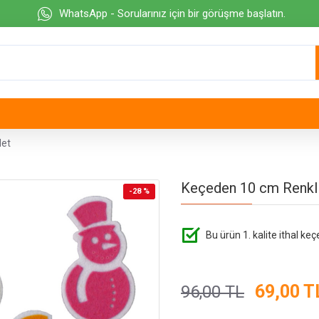
WhatsApp - Sorularınız için bir görüşme başlatın.
det
Keçeden 10 cm Renkli
-28 %
Bu ürün 1. kalite ithal keç
69,00 T
96,00 TL