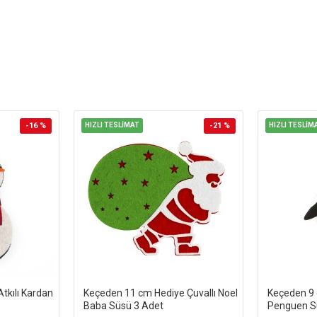
-16 %
HIZLI TESLİMAT
-21 %
HIZLI TESLİM
tkılı Kardan
Keçeden 11 cm Hediye Çuvallı Noel
Keçeden 9 c
Baba Süsü 3 Adet
Penguen Sü