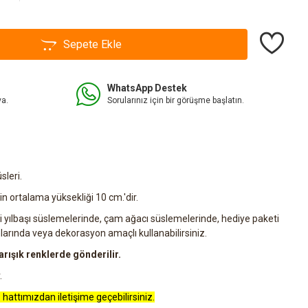
Sepete Ekle
WhatsApp Destek
va.
Sorularınız için bir görüşme başlatın.
leri.
 ortalama yüksekliği 10 cm.'dir.
yılbaşı süslemelerinde, çam ağacı süslemelerinde, hediye paketi
rında veya dekorasyon amaçlı kullanabilirsiniz.
rışık renklerde gönderilir.
.
 hattımızdan iletişime geçebilirsiniz.