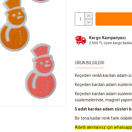
Kargo Kampanyası
2.500 TL üzeri kargo beda
ÜRÜN BILGILERI
Keçeden renkli kardan adam süs
Keçeden kardan adam süslerinin
Keçeden kardan adam süslerini 
süslemelerinde, magnet yapımla
5 adet kardan adam süsleri ka
Bir tona kadar renk farkı olabilir
Adetli alımlarınız için whatsapp