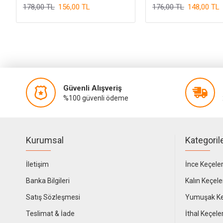
178,00 TL
156,00 TL
176,00 TL
148,00 TL
Güvenli Alışveriş
%100 güvenli ödeme
Kurumsal
Kategoril
İletişim
İnce Keçele
Banka Bilgileri
Kalın Keçele
Satış Sözleşmesi
Yumuşak Ke
Teslimat & İade
İthal Keçele