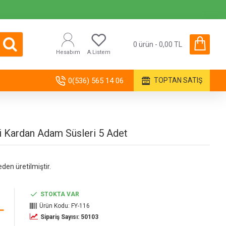
0 ürün - 0,00 TL
Hesabım
A.Listem
0(536) 565 14 06
TOPTAN SATIŞ
 Kardan Adam Süsleri 5 Adet
eden üretilmiştir.
STOKTA VAR
L
Ürün Kodu:
FY-116
Sipariş Sayısı: 50103