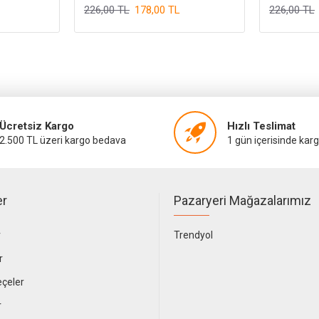
226,00 TL
178,00 TL
226,00 TL
Ücretsiz Kargo
Hızlı Teslimat
2.500 TL üzeri kargo bedava
1 gün içerisinde kar
er
Pazaryeri Mağazalarımız
r
Trendyol
r
çeler
r