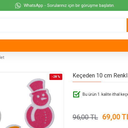
WhatsApp - Sorularınız için bir görüşme başlatın.
det
Keçeden 10 cm Renkli
-28 %
Bu ürün 1. kalite ithal keç
69,00 T
96,00 TL