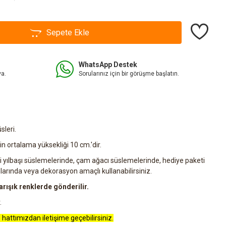
Sepete Ekle
WhatsApp Destek
va.
Sorularınız için bir görüşme başlatın.
leri.
 ortalama yüksekliği 10 cm.'dir.
yılbaşı süslemelerinde, çam ağacı süslemelerinde, hediye paketi
rında veya dekorasyon amaçlı kullanabilirsiniz.
rışık renklerde gönderilir.
.
 hattımızdan iletişime geçebilirsiniz.