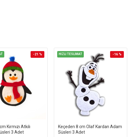
AT
-21 %
HIZLI TESLİMAT
-16 %
m Kırmızı Atkılı
Keçeden 8 cm Olaf Kardan Adam
sleri 3 Adet
Süsleri 3 Adet