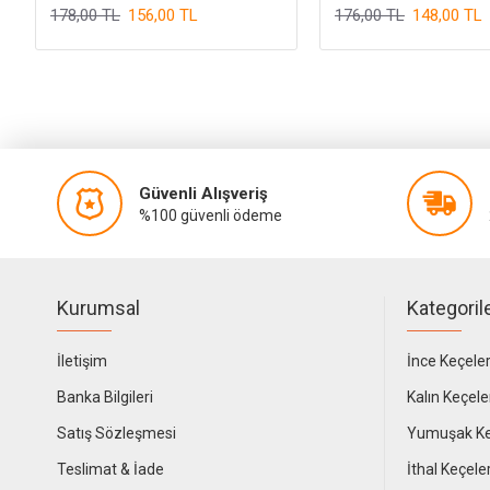
178,00 TL
156,00 TL
176,00 TL
148,00 TL
Güvenli Alışveriş
%100 güvenli ödeme
Kurumsal
Kategoril
İletişim
İnce Keçele
Banka Bilgileri
Kalın Keçele
Satış Sözleşmesi
Yumuşak Ke
Teslimat & İade
İthal Keçele