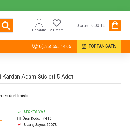
0 ürün - 0,00 TL
Hesabım
A.Listem
0(536) 565 14 06
TOPTAN SATIŞ
 Kardan Adam Süsleri 5 Adet
eden üretilmiştir.
STOKTA VAR
L
Ürün Kodu:
FY-116
Sipariş Sayısı: 50073