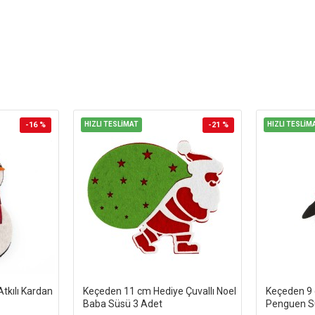
-16 %
HIZLI TESLİMAT
-21 %
HIZLI TESLİM
tkılı Kardan
Keçeden 11 cm Hediye Çuvallı Noel
Keçeden 9 c
Baba Süsü 3 Adet
Penguen Sü