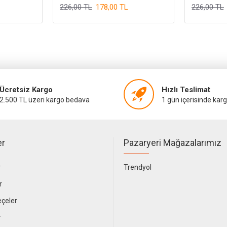
226,00 TL
178,00 TL
226,00 TL
Ücretsiz Kargo
Hızlı Teslimat
2.500 TL üzeri kargo bedava
1 gün içerisinde kar
er
Pazaryeri Mağazalarımız
r
Trendyol
r
çeler
r