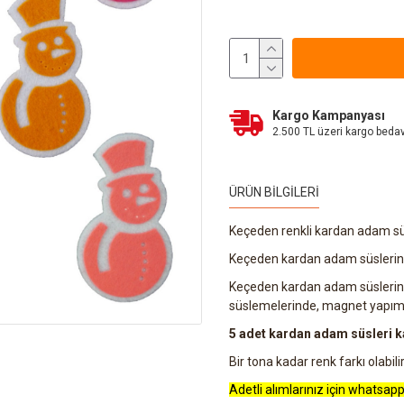
Kargo Kampanyası
2.500 TL üzeri kargo beda
ÜRÜN BILGILERI
Keçeden renkli kardan adam süs
Keçeden kardan adam süslerinin
Keçeden kardan adam süslerini 
süslemelerinde, magnet yapımla
5 adet kardan adam süsleri ka
Bir tona kadar renk farkı olabilir
Adetli alımlarınız için whatsapp