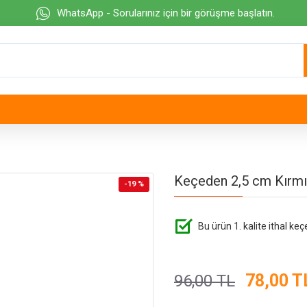
WhatsApp - Sorularınız için bir görüşme başlatın.
Keçeden 2,5 cm Kırmı
-19 %
Bu ürün 1. kalite ithal keç
78,00 T
96,00 TL