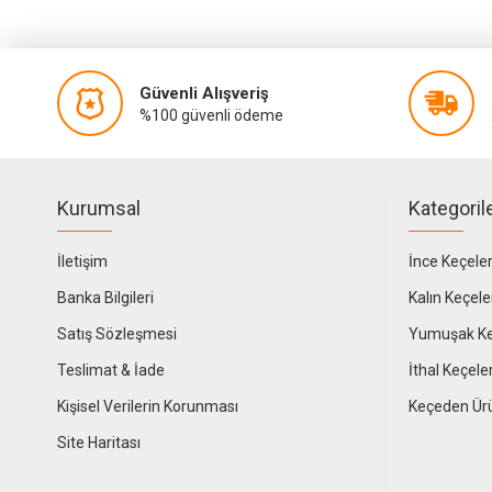
Güvenli Alışveriş
%100 güvenli ödeme
Kurumsal
Kategoril
İletişim
İnce Keçele
Banka Bilgileri
Kalın Keçele
Satış Sözleşmesi
Yumuşak Ke
Teslimat & İade
İthal Keçele
Kişisel Verilerin Korunması
Keçeden Ür
Site Haritası