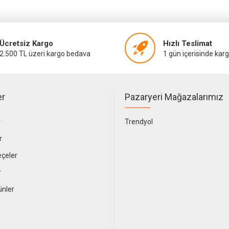
Ücretsiz Kargo
Hızlı Teslimat
2.500 TL üzeri kargo bedava
1 gün içerisinde kar
er
Pazaryeri Mağazalarımız
r
Trendyol
r
çeler
r
ünler