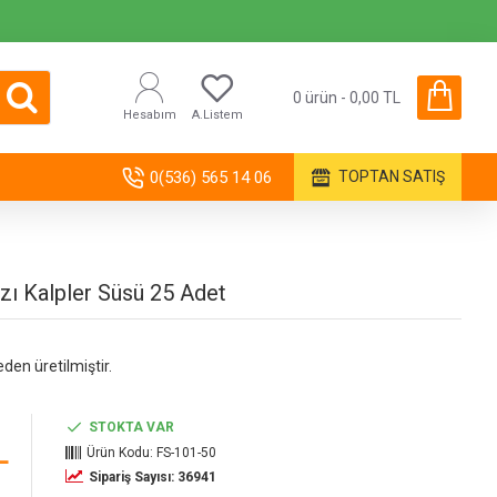
0 ürün - 0,00 TL
Hesabım
A.Listem
0(536) 565 14 06
TOPTAN SATIŞ
zı Kalpler Süsü 25 Adet
eden üretilmiştir.
STOKTA VAR
L
Ürün Kodu:
FS-101-50
Sipariş Sayısı: 36941