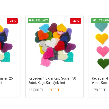
-22 %
HIZLI TESLİMAT
-29 %
HIZLI TESLİM
üsleri 25
Keçeden 1,5 cm Kalp Süsleri 50
Keçeden 4 
ri
Adet, Keçe Kalp Şekilleri
Adet, Keçe 
167,00 TL
119,00 TL
178,00 TL