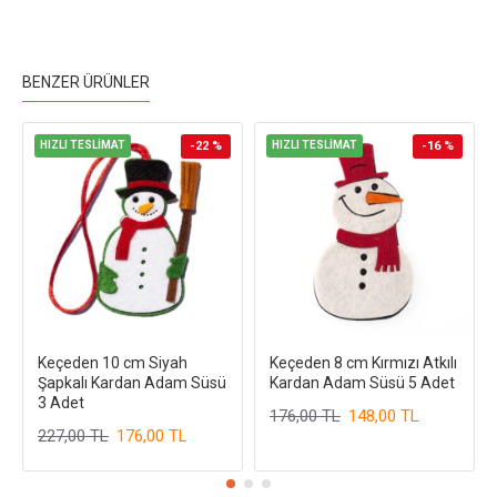
BENZER ÜRÜNLER
HIZLI TESLİMAT
-22 %
HIZLI TESLİMAT
-16 %
Keçeden 10 cm Siyah
Keçeden 8 cm Kırmızı Atkılı
Şapkalı Kardan Adam Süsü
Kardan Adam Süsü 5 Adet
3 Adet
176,00 TL
148,00 TL
227,00 TL
176,00 TL