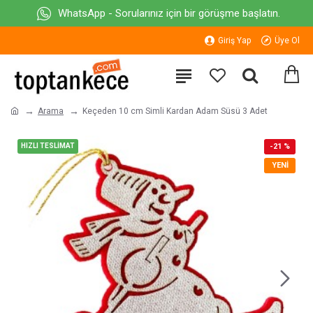
WhatsApp - Sorularınız için bir görüşme başlatın.
Giriş Yap
Üye Ol
Arama
Keçeden 10 cm Simli Kardan Adam Süsü 3 Adet
HIZLI TESLİMAT
-21 %
YENI