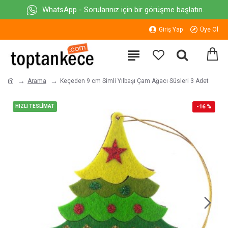
WhatsApp - Sorularınız için bir görüşme başlatın.
Giriş Yap
Üye Ol
Arama
Keçeden 9 cm Simli Yılbaşı Çam Ağacı Süsleri 3 Adet
HIZLI TESLİMAT
-16 %