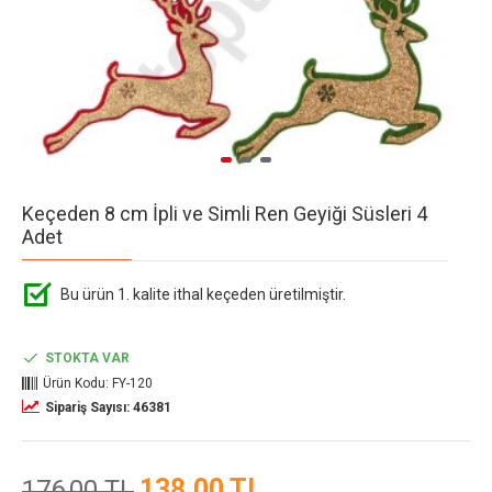
Keçeden 8 cm İpli ve Simli Ren Geyiği Süsleri 4
Adet
Bu ürün 1. kalite ithal keçeden üretilmiştir.
STOKTA VAR
Ürün Kodu:
FY-120
Sipariş Sayısı: 46381
138,00 TL
176,00 TL