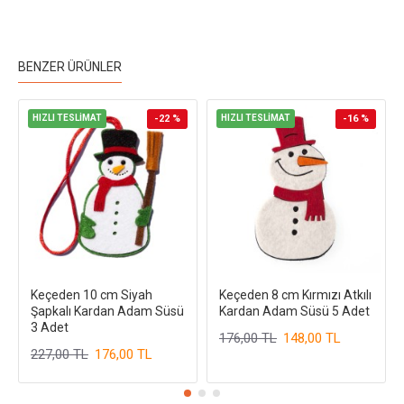
BENZER ÜRÜNLER
HIZLI TESLİMAT
-22 %
HIZLI TESLİMAT
-16 %
Keçeden 10 cm Siyah
Keçeden 8 cm Kırmızı Atkılı
Şapkalı Kardan Adam Süsü
Kardan Adam Süsü 5 Adet
3 Adet
176,00 TL
148,00 TL
227,00 TL
176,00 TL