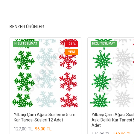
BENZER ÜRÜNLER
HIZLI TESLİMAT
-24 %
HIZLI TESLİMAT
YENI
Yılbaşı Çam Ağacı Süsleme 5 cm
Yılbaşı Çam Ağacı Sü
Kar Tanesi Süsleri 12 Adet
Askı Delikli Kar Tanesi 
Adet
127,00 TL
96,00 TL