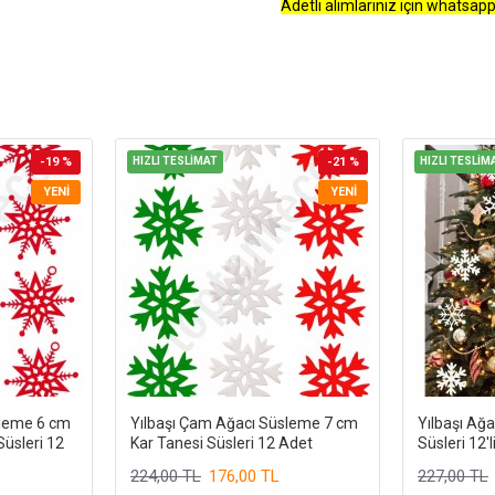
Adetli alımlarınız için whatsapp
-19 %
HIZLI TESLİMAT
-21 %
HIZLI TESLİM
YENI
YENI
sleme 6 cm
Yılbaşı Çam Ağacı Süsleme 7 cm
Yılbaşı Ağ
Süsleri 12
Kar Tanesi Süsleri 12 Adet
Süsleri 12'l
224,00 TL
176,00 TL
227,00 TL