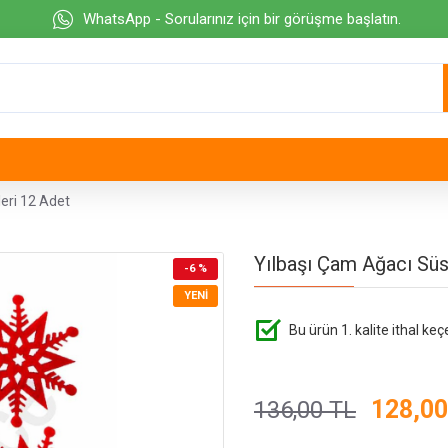
WhatsApp - Sorularınız için bir görüşme başlatın.
eri 12 Adet
Yılbaşı Çam Ağacı Süs
-6 %
YENI
Bu ürün 1. kalite ithal keç
128,00
136,00 TL