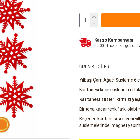
Kargo Kampanyası
2.500 TL üzeri kargo beda
ÜRÜN BILGILERI
Yılbaşı Çam Ağacı Süsleme 6 c
Kar tanesi keçe süslerinin ortala
Kar tanesi süsleri kırmızı ye
Bir tona kadar renk farkı olabilir
Keçeden kar tanesi süslerini y
süslemelerinde, magnet yapımla