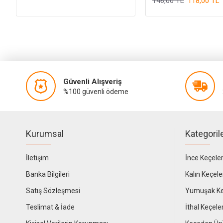
146,00 TL
118,00 TL
Güvenli Alışveriş
%100 güvenli ödeme
Kurumsal
Kategoril
İletişim
İnce Keçele
Banka Bilgileri
Kalın Keçele
Satış Sözleşmesi
Yumuşak Ke
Teslimat & İade
İthal Keçele