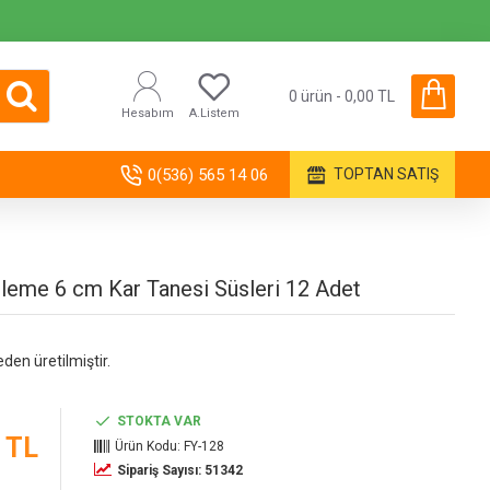
0 ürün - 0,00 TL
Hesabım
A.Listem
0(536) 565 14 06
TOPTAN SATIŞ
leme 6 cm Kar Tanesi Süsleri 12 Adet
eden üretilmiştir.
STOKTA VAR
 TL
Ürün Kodu:
FY-128
Sipariş Sayısı: 51342