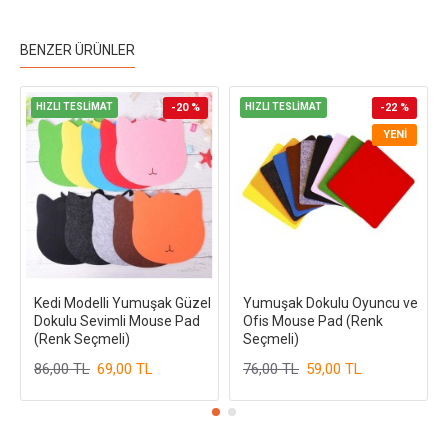
BENZER ÜRÜNLER
HIZLI TESLİMAT
-20 %
HIZLI TESLİMAT
-22 %
YENI
Kedi Modelli Yumuşak Güzel
Yumuşak Dokulu Oyuncu ve
Dokulu Sevimli Mouse Pad
Ofis Mouse Pad (Renk
(Renk Seçmeli)
Seçmeli)
86,00 TL
69,00 TL
76,00 TL
59,00 TL