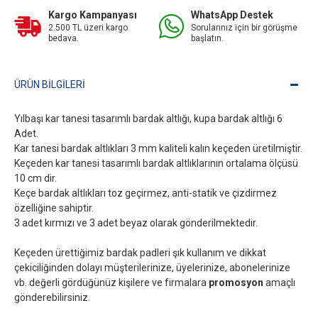
Kargo Kampanyası
WhatsApp Destek
2.500 TL üzeri kargo
Sorularınız için bir görüşme
bedava.
başlatın.
ÜRÜN BILGILERI
Yılbaşı kar tanesi tasarımlı bardak altlığı, kupa bardak altlığı 6
Adet.
Kar tanesi bardak altlıkları 3 mm kaliteli kalın keçeden üretilmiştir.
Keçeden kar tanesi tasarımlı bardak altlıklarının ortalama ölçüsü
10 cm dir.
Keçe bardak altlıkları toz geçirmez, anti-statik ve çizdirmez
özelliğine sahiptir.
3 adet kırmızı ve 3 adet beyaz olarak gönderilmektedir.
Keçeden ürettiğimiz bardak padleri şık kullanım ve dikkat
çekiciliğinden dolayı müşterilerinize, üyelerinize, abonelerinize
vb. değerli gördüğünüz kişilere ve firmalara
promosyon
amaçlı
gönderebilirsiniz.