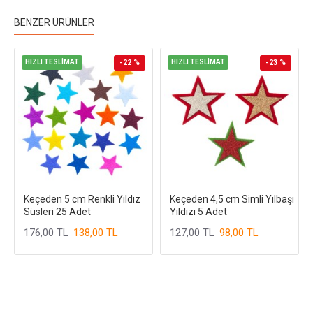
BENZER ÜRÜNLER
HIZLI TESLİMAT
-22 %
HIZLI TESLİMAT
-23 %
Keçeden 5 cm Renkli Yıldız
Keçeden 4,5 cm Simli Yılbaşı
Süsleri 25 Adet
Yıldızı 5 Adet
176,00 TL
138,00 TL
127,00 TL
98,00 TL