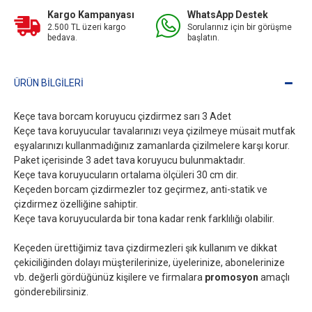
Kargo Kampanyası
WhatsApp Destek
2.500 TL üzeri kargo
Sorularınız için bir görüşme
bedava.
başlatın.
ÜRÜN BILGILERI
Keçe tava borcam koruyucu çizdirmez sarı 3 Adet
Keçe tava koruyucular tavalarınızı veya çizilmeye müsait mutfak
eşyalarınızı kullanmadığınız zamanlarda çizilmelere karşı korur.
Paket içerisinde 3 adet tava koruyucu bulunmaktadır.
Keçe tava koruyucuların ortalama ölçüleri 30 cm dir.
Keçeden borcam çizdirmezler toz geçirmez, anti-statik ve
çizdirmez özelliğine sahiptir.
Keçe tava koruyucularda bir tona kadar renk farklılığı olabilir.
Keçeden ürettiğimiz tava çizdirmezleri şık kullanım ve dikkat
çekiciliğinden dolayı müşterilerinize, üyelerinize, abonelerinize
vb. değerli gördüğünüz kişilere ve firmalara
promosyon
amaçlı
gönderebilirsiniz.