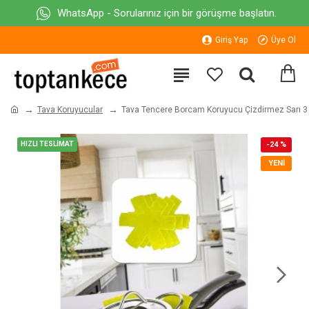
WhatsApp - Sorularınız için bir görüşme başlatın.
Giriş Yap
Üye Ol
Tava Koruyucular
Tava Tencere Borcam Koruyucu Çizdirmez Sarı 3
HIZLI TESLİMAT
-24 %
YENI