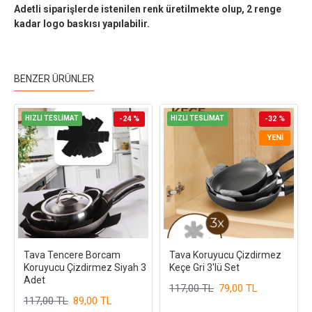
Adetli siparişlerde istenilen renk üretilmekte olup, 2 renge
kadar logo baskısı yapılabilir.
BENZER ÜRÜNLER
HIZLI TESLİMAT
-24 %
HIZLI TESLİMAT
-32 %
YENI
Tava Tencere Borcam
Tava Koruyucu Çizdirmez
Koruyucu Çizdirmez Siyah 3
Keçe Gri 3'lü Set
Adet
117,00 TL
79,00 TL
117,00 TL
89,00 TL