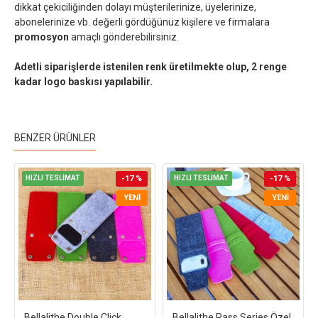
dikkat çekiciliğinden dolayı müşterilerinize, üyelerinize,
abonelerinize vb. değerli gördüğünüz kişilere ve firmalara
promosyon
amaçlı gönderebilirsiniz.
Adetli siparişlerde istenilen renk üretilmekte olup, 2 renge
kadar logo baskısı yapılabilir.
BENZER ÜRÜNLER
HIZLI TESLİMAT
-17 %
HIZLI TESLİMAT
-17 %
YENI
YENI
Bellalithe Double Click
Bellalithe Pass Series Özel