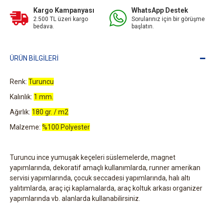
Kargo Kampanyası
WhatsApp Destek
2.500 TL üzeri kargo
Sorularınız için bir görüşme
bedava.
başlatın.
ÜRÜN BILGILERI
Renk:
Turuncu
Kalınlık:
1 mm.
Ağırlık:
180 gr. / m2
Malzeme:
%100 Polyester
Turuncu ince yumuşak keçeleri süslemelerde, magnet
yapımlarında, dekoratif amaçlı kullanımlarda, runner amerikan
servisi yapımlarında, çocuk seccadesi yapımlarında, halı altı
yalıtımlarda, araç içi kaplamalarda, araç koltuk arkası organizer
yapımlarında vb. alanlarda kullanabilirsiniz.