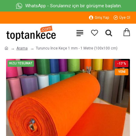
WhatsApp - Sorularınız için bir görüşme başlatın.
Giriş Yap
Üye Ol
Arama
Turuncu İnce Keçe 1 mm - 1 Metre (100x100 cm)
HIZLI TESLİMAT
-17 %
YENI