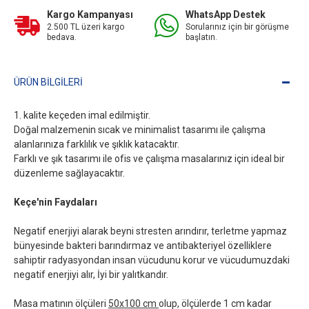
Kargo Kampanyası
WhatsApp Destek
2.500 TL üzeri kargo
Sorularınız için bir görüşme
bedava.
başlatın.
ÜRÜN BILGILERI
1. kalite keçeden imal edilmiştir.
Doğal malzemenin sıcak ve minimalist tasarımı ile çalışma
alanlarınıza farklılık ve şıklık katacaktır.
Farklı ve şık tasarımı ile ofis ve çalışma masalarınız için ideal bir
düzenleme sağlayacaktır.
Keçe'nin Faydaları
Negatif enerjiyi alarak beyni stresten arındırır, terletme yapmaz
bünyesinde bakteri barındırmaz ve antibakteriyel özelliklere
sahiptir radyasyondan insan vücudunu korur ve vücudumuzdaki
negatif enerjiyi alır, İyi bir yalıtkandır.
Masa matının ölçüleri
50x100 cm
olup, ölçülerde 1 cm kadar