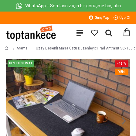
WhatsApp - Sorularınız için bir görüşme başlatın.
Giriş Yap
Üye Ol
Arama
Uzay Desenli Masa Üstü Düzenleyici Pad Antrasit 50x100 
HIZLI TESLİMAT
-15 %
YENI