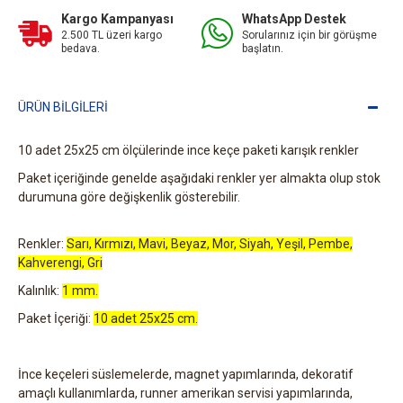
Kargo Kampanyası
WhatsApp Destek
2.500 TL üzeri kargo
Sorularınız için bir görüşme
bedava.
başlatın.
ÜRÜN BILGILERI
10 adet 25x25 cm ölçülerinde ince keçe paketi karışık renkler
Paket içeriğinde genelde aşağıdaki renkler yer almakta olup stok
durumuna göre değişkenlik gösterebilir.
Renkler:
Sarı, Kırmızı, Mavi, Beyaz, Mor, Siyah, Yeşil, Pembe,
Kahverengi, Gri
Kalınlık:
1 mm.
Paket İçeriği:
10 adet 25x25 cm.
İnce keçeleri süslemelerde, magnet yapımlarında, dekoratif
amaçlı kullanımlarda, runner amerikan servisi yapımlarında,